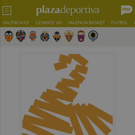
VALENCIA CF
LEVANTE UD
VALENCIA BASKET
FUTBOL