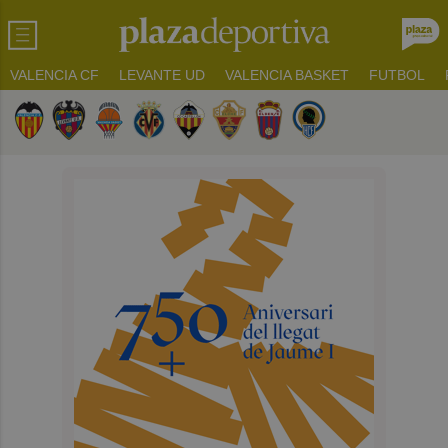
VALENCIA CF
LEVANTE UD
VALENCIA BASKET
FUTBOL