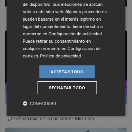
del dispositivo. Sus elecciones se aplican
solo a este sitio web. Algunos proveedores
Top 2026: destinos clave
pueden basarse en el interés legítimo en
Inspírate y elige tu próximo destino para 2026
lugar del consentimiento; tiene derecho a
oponerse en
Configuración de publicidad
.
Puede retirar su consentimiento en
cualquier momento en
Configuración de
cookies
.
Política de privacidad
ACEPTAR TODO
RECHAZAR TODO
CONFIGURAR
No eran tan locas
¿Te afecta más de lo que crees? Mira esto