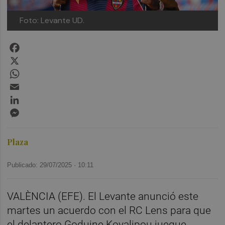
Foto: Levante UD.
Facebook
X
WhatsApp
Email
LinkedIn
Messenger
Plaza
Publicado: 29/07/2025 ·
10:11
VALÈNCIA (EFE). El Levante anunció este
martes un acuerdo con el RC Lens para que
el delantero Goduine Koyalipou juegue