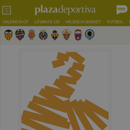
VALENCIA CF
LEVANTE UD
VALENCIA BASKET
FUTBOL