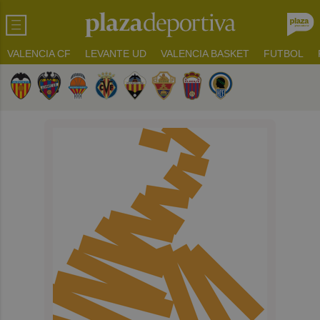
VALENCIA CF
LEVANTE UD
VALENCIA BASKET
FUTBOL