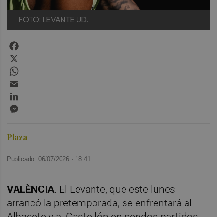
FOTO: LEVANTE UD.
Facebook
X
WhatsApp
Email
LinkedIn
Messenger
Plaza
Publicado: 06/07/2026 ·
18:41
VALÈNCIA
. El Levante, que este lunes
arrancó la pretemporada, se enfrentará al
Albacete y al Castellón en sendos partidos