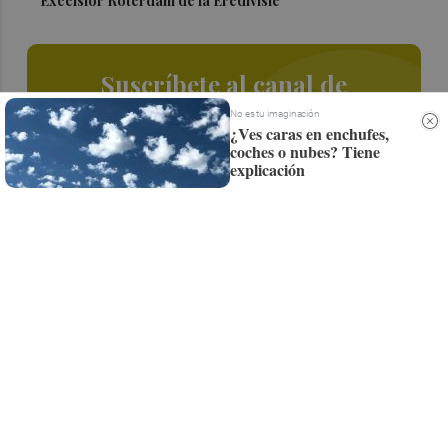
Excelsior Róterdam de la Eredivisie
Suscríbete al canal de
Whatsapp
No es tu imaginación
¿Ves caras en enchufes,
coches o nubes? Tiene
Siempre al día de las últimas noticias
explicación
¡Quiero suscribirme!