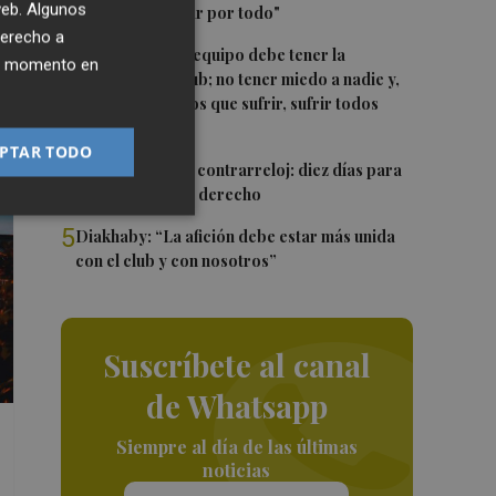
 web. Algunos
que vaya a luchar por todo"
derecho a
3
Luís Castro: "El equipo debe tener la
ier momento en
identidad del club; no tener miedo a nadie y,
cuando tengamos que sufrir, sufrir todos
juntos”
PTAR TODO
4
El Valencia CF, a contrarreloj: diez días para
firmar un lateral derecho
5
Diakhaby: “La afición debe estar más unida
con el club y con nosotros”
Suscríbete al canal
de Whatsapp
Siempre al día de las últimas
noticias