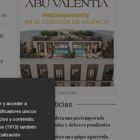
4:08
r,
ir
Últimas Noticias
r y acceder a
tificadores únicos
ía
1
El Valencia completa una pretemporada
cios y contenido,
irregular, con dudas y deberes pendientes
os (1913)
también
calización
2
Luís Castro: "Quiero un equipo aguerrido,