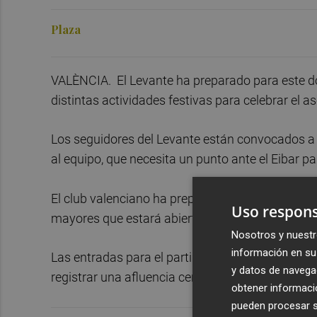
Plaza
VALÈNCIA. El Levante ha preparado para este do
distintas actividades festivas para celebrar el a
Los seguidores del Levante están convocados a las
al equipo, que necesita un punto ante el Eibar
El club valenciano ha preparado una 'Fan Zone' 
Uso respons
mayores que estará abierta desde las 15:30 hasta
Nosotros y nuestr
información en su 
Las entradas para el partido están agotadas des
y datos de navega
registrar una afluencia cercana a los 24.000 es
obtener informació
pueden procesar su