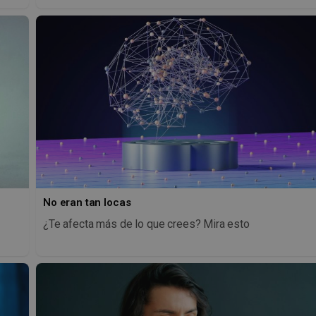
No eran tan locas
¿Te afecta más de lo que crees? Mira esto