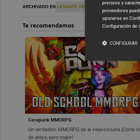
precisos y caracte
ARCHIVADO EN
LEVANTE UD
PLAZA GRANOTA
proveedores pueden
oponerse en
Confi
Configuración de 
CONFIGURAR
Corepunk MMORPG
Un verdadero MMORPG de la vieja escuela ¡Cómo l
de antes, pero mejor!