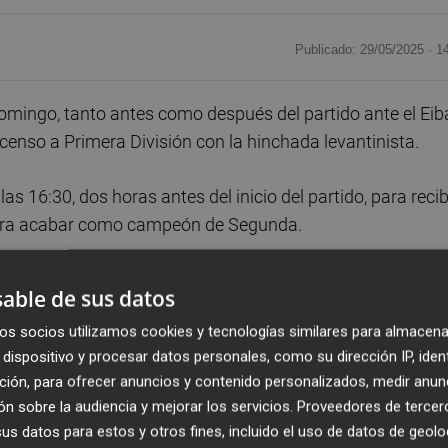
Publicado: 29/05/2025 ·
1
mingo, tanto antes como después del partido ante el Eiba
scenso a Primera División con la hinchada levantinista.
 16:30, dos horas antes del inicio del partido, para recib
 para acabar como campeón de Segunda.
especial con múltiples actividades para pequeños y
able de sus datos
 las 23:00 horas, junto al Ciutat de València.
os socios utilizamos cookies y tecnologías similares para almacena
dispositivo y procesar datos personales, como su dirección IP, iden
de el pasado martes por lo que el Ciutat de València podr
ción, para ofrecer anuncios y contenido personalizados, medir anun
pectadores.
n sobre la audiencia y mejorar los servicios.
Proveedores de tercer
s datos para estos y otros fines, incluido el uso de datos de geolo