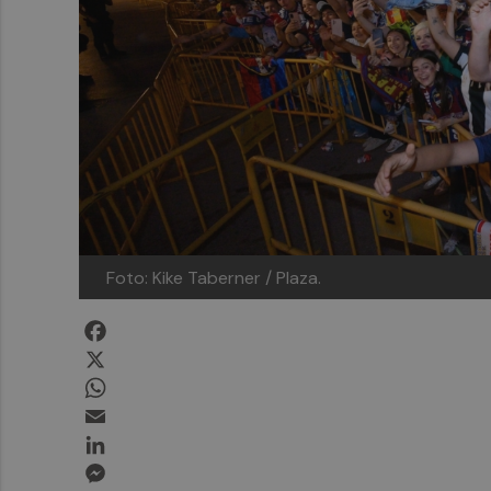
Foto: Kike Taberner / Plaza.
Facebook
X
WhatsApp
Email
LinkedIn
Messenger