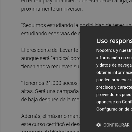
en el 'fair play' financiero que establece LaLiga,
próximamente un inversor.
“Seguimos estudiando la posibilidad de tener u
estudiando esas vías de encontrar es compañero 
Uso respons
El presidente del Levante también adelantó que 
Nosotros y nuestr
información en su 
aunque será “atípica” porque no podrán ofrecer 
y datos de navega
tienen ahora renueven su pase.
obtener informació
pueden procesar su
“Tenemos 21.000 socios, es la primera vez que 
precisos y caracte
altas. Será una campaña basada en la fidelizac
proveedores pueden
de baja después de la magnífica temporada que
oponerse en
Confi
Configuración de 
Además, el máximo mandatario del club valencia
este curso certificó el descenso de Primera Divi
CONFIGURAR