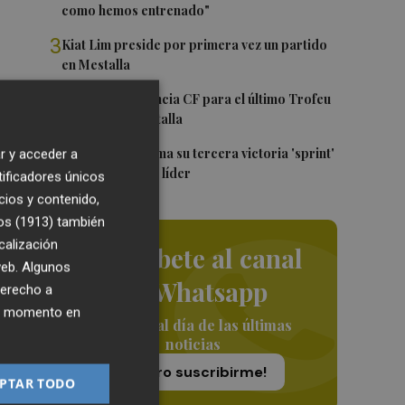
como hemos entrenado"
3
Kiat Lim preside por primera vez un partido
en Mestalla
4
El once del Valencia CF para el último Trofeu
Taronja de Mestalla
5
Jorge Martín suma su tercera victoria 'sprint'
r y acceder a
del año y es más líder
tificadores únicos
cios y contenido,
os (1913)
también
calización
Suscríbete al canal
s
 web. Algunos
rse
de Whatsapp
derecho a
ier momento en
Siempre al día de las últimas
noticias
ue
¡Quiero suscribirme!
PTAR TODO