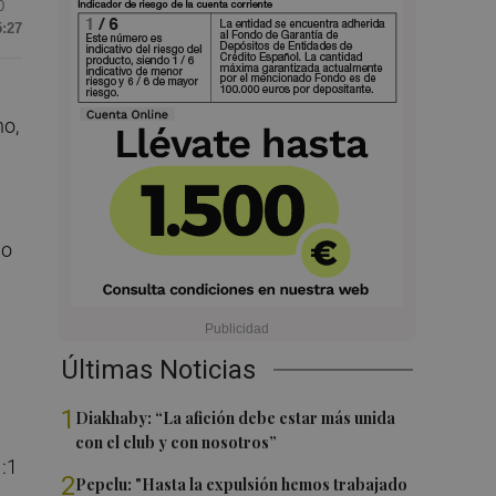
0
5:27
no,
io
Últimas Noticias
1
Diakhaby: “La afición debe estar más unida
con el club y con nosotros”
1:1
2
Pepelu: "Hasta la expulsión hemos trabajado