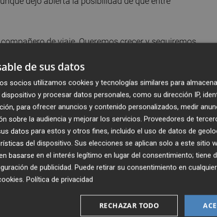
 aunque dejó abierta la posibilidad de que entre
n compañero de viaje. Queremos crecer y seguiremos
que sea ideal para el club”, puntualizó.
able de sus datos
el próximo 4 de junio lanzarán la campaña de abonos,
os socios utilizamos cookies y tecnologías similares para almacena
dispositivo y procesar datos personales, como su dirección IP, iden
altas nuevas en el caso de que los 21.000 abonados que
ción, para ofrecer anuncios y contenido personalizados, medir anun
n sobre la audiencia y mejorar los servicios.
Proveedores de tercer
s datos para estos y otros fines, incluido el uso de datos de geolo
conseguimos esta cifra. Este año no podemos abrir nueva
rísticas del dispositivo. Sus elecciones se aplican solo a este sitio
ión y estoy seguro de que no habrá ninguno que quiera da
 basarse en el interés legítimo en lugar del consentimiento; tiene 
 hemos pasado”, aseguró.
guración de publicidad
. Puede retirar su consentimiento en cualqu
cookies
.
Política de privacidad
no adelantó que no van a vender la sección femenina, q
sión, y aseguró que trabajan ya para volver a la máxima
RECHAZAR TODO
ACE