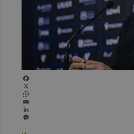
Facebook
X
WhatsApp
Email
LinkedIn
Messenger