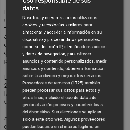
Uso responsable de sus
datos
Esta exposición también incluirá los
Nosotros y nuestros socios utilizamos
uniformes actuales del Levante masculino y
cookies y tecnologías similares para
femenino y la camiseta diseñada para
almacenar y acceder a información en su
apoyar a los afectados por la dana que el
dispositivo y procesar datos personales,
equipo masculino lució en la previa del
como su dirección IP, identificadores únicos
encuentro ante el Elche en València el
y datos de navegación, para ofrecer
pasado 16 de noviembre de 2024.
anuncios y contenido personalizados, medir
anuncios y contenido, obtener información
sobre la audiencia y mejorar los servicios.
La muestra, que estará abierta al público del
Proveedores de terceros (1725)
también
23 de abril al 10 de mayo, estará ubicada en
pueden procesar sus datos para estos y
la plaza interior del Centro Comercial Nuevo
otros fines, incluido el uso de datos de
Centro en València.
geolocalización precisos y características
del dispositivo. Sus elecciones se aplican
Además, el 30 de abril, a las 18:30 horas, se
solo a este sitio web. Algunos proveedores
celebrará una firma de autógrafos con
pueden basarse en el interés legítimo en