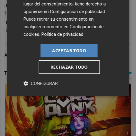
lugar del consentimiento; tiene derecho a
jugadores del primer equipo masculino y
oponerse en
Configuración de publicidad
.
femenino, mientras que el 7 de mayo tendrá
Puede retirar su consentimiento en
lugar una mesa redonda con leyendas del
cualquier momento en
Configuración de
levantinismo.
cookies
.
Política de privacidad
ACEPTAR TODO
ARCHIVADO EN
LEVANTE UD
PLAZA GRANOTA
RECHAZAR TODO
CONFIGURAR