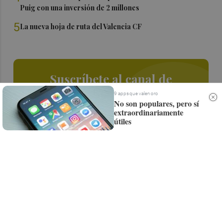
Puig con una inversión de 2 millones
5
La nueva hoja de ruta del Valencia CF
Suscríbete al canal de
Whatsapp
9 apps que valen oro
No son populares, pero sí
extraordinariamente
Siempre al día de las últimas noticias
útiles
¡Quiero suscribirme!