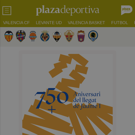
VALENCIA CF
LEVANTE UD
VALENCIA BASKET
FUTBOL