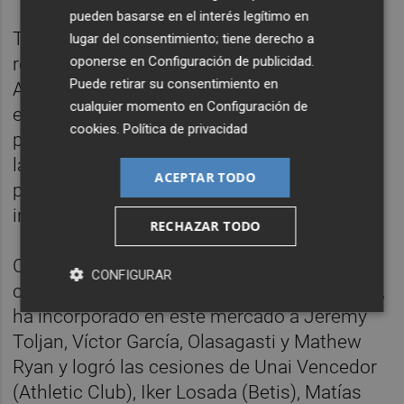
pueden basarse en el interés legítimo en
También espera el entrenador Julián Calero
lugar del consentimiento; tiene derecho a
recuperar a los lesionados Matturro, Koya y
oponerse en
Configuración de publicidad
.
Puede retirar su consentimiento en
Arriaga, tres de los fichajes del Levante en
cualquier momento en
Configuración de
este verano que todavía no han debutado
cookies
.
Política de privacidad
por las distintas lesiones que han sufrido en
la pretemporada y que deberían estar listos
ACEPTAR TODO
para trabajar con el grupo de forma
inminente.
RECHAZAR TODO
Con una inversión global por debajo de los
CONFIGURAR
cinco millones de euros, el Levante, además,
ha incorporado en este mercado a Jeremy
Toljan, Víctor García, Olasagasti y Mathew
Ryan y logró las cesiones de Unai Vencedor
(Athletic Club), Iker Losada (Betis), Matías