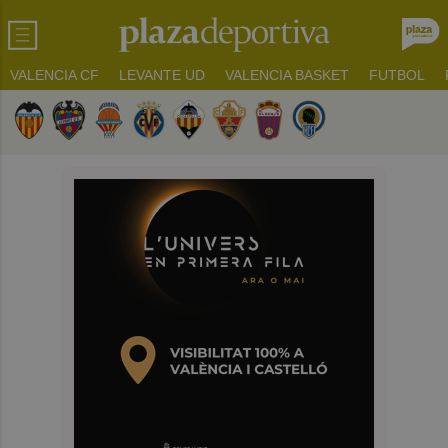
VALENCIA CF
LEVANTE UD
VALENCIA BASKET
FUTBOL