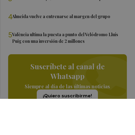
4
Almeida vuelve a entrenarse al margen del grupo
5
València ultima la puesta a punto del Velódromo Lluís
Puig con una inversión de 2 millones
Suscríbete al canal de
Whatsapp
Siempre al día de las últimas noticias
¡Quiero suscribirme!