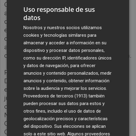
Carlos Álvarez ha empezado la temporada
Uso responsable de sus
algo mermado por la pubalgia que sufrió
datos
durante la pretemporada, pero en el Levante
Nosotros y nuestros socios utilizamos
esperan que en estas dos semanas sin
cookies y tecnologías similares para
competición en Primera coja el ritmo
almacenar y acceder a información en su
adecuado y a partir de la cuarta jornada del
dispositivo y procesar datos personales,
campeonato empiece a dar su mejor versión.
como su dirección IP, identificadores únicos
y datos de navegación, para ofrecer
Porque el Levante, tras perder ante el
anuncios y contenido personalizados, medir
Deportivo Alavés, FC Barcelona y Elche CF,
anuncios y contenido, obtener información
sobre la audiencia y mejorar los servicios.
es uno de los colistas de Primera División y
Proveedores de terceros (1913)
también
junto al Girona, el único equipo de la
pueden procesar sus datos para estos y
categoría que todavía no ha puntuado.
otros fines, incluido el uso de datos de
Necesita una reacción inmediata y en el
geolocalización precisos y características
Ciutat de València esperan que la dupla
del dispositivo. Sus elecciones se aplican
Carlos Álvarez-Etta Eyong sea determinante.
solo a este sitio web. Algunos proveedores