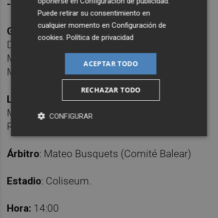
oponerse en
Configuración de publicidad
.
-- Alineaciones probables:
Puede retirar su consentimiento en
cualquier momento en
Configuración de
Getafe:
Soria; Kiko Femenía, Djené, Abqar,
cookies
.
Política de privacidad
Duarte, Diego Rico; Mario Martín o Javi
Muñoz, Milla, Arambarri; Sancris y Borja
ACEPTAR TODO
Mayoral.
RECHAZAR TODO
Levante
: Ryan, Toljan, Unai, Matías Moreno,
Manu Sánchez, Oriol, Vencedor, Olasa, Iván
CONFIGURAR
Romero, Carlos Álvarez y Etta Eyong.
Árbitro
: Mateo Busquets (Comité Balear)
Estadio
: Coliseum.
Hora:
14:00