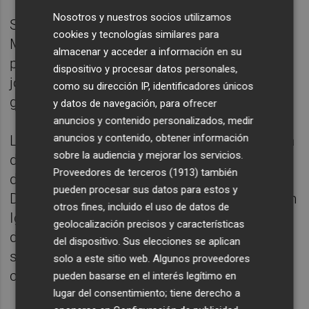
Nosotros y nuestros socios utilizamos
Sin Adrián Liso, convocado para disputar el
cookies y tecnologías similares para
Mundial sub-20, el compañero de Mayoral
almacenar y acceder a información en su
podría ser Álex Sancris, suplente la pasada
dispositivo y procesar datos personales,
jornada. Abu Kamara, titular, no rindió a un
como su dirección IP, identificadores únicos
gran nivel y Bordalás podría sustituirle.
y datos de navegación, para ofrecer
anuncios y contenido personalizados, medir
anuncios y contenido, obtener información
La otra novedad del Getafe podría estar en la
sobre la audiencia y mejorar los servicios.
defensa. Bordalás podría regresar a la línea
Proveedores de terceros (1913)
también
de cinco con tres centrales y Domingos
pueden procesar sus datos para estos y
Duarte tiene opciones de salir de inicio. Juan
otros fines, incluido el uso de datos de
Iglesias, en ese caso, sería el mayor
geolocalización precisos y características
damnificado y el resto del once, si no hay
del dispositivo. Sus elecciones se aplican
sorpresas, sería el mismo que empató 1-1
solo a este sitio web. Algunos proveedores
con el Alavés.
pueden basarse en el interés legítimo en
lugar del consentimiento; tiene derecho a