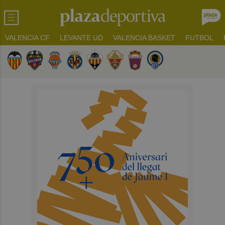
VALENCIA CF
LEVANTE UD
VALENCIA BASKET
FUTBOL