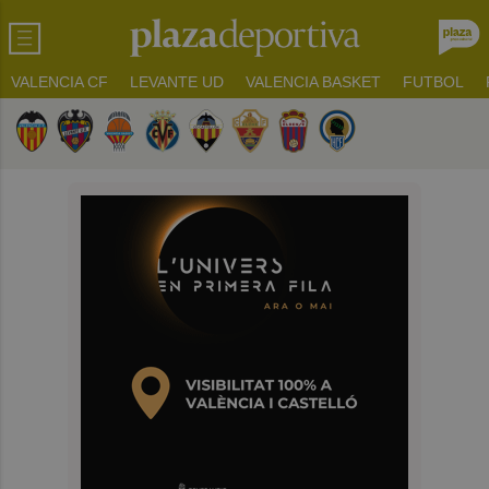
VALENCIA CF
LEVANTE UD
VALENCIA BASKET
FUTBOL