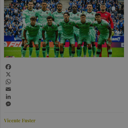
Facebook
X
WhatsApp
Email
LinkedIn
Messenger
Vicente Fuster