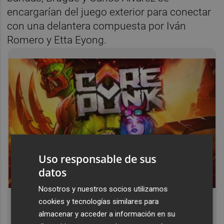
encargarían del juego exterior para conectar
con una delantera compuesta por Iván
Romero y Etta Eyong.
Uso responsable de sus
datos
Nosotros y nuestros socios utilizamos
Corepunk MMORPG
cookies y tecnologías similares para
Un verdadero MMORPG de la vieja escuela
almacenar y acceder a información en su
¡Cómo los de antes, pero mejor!