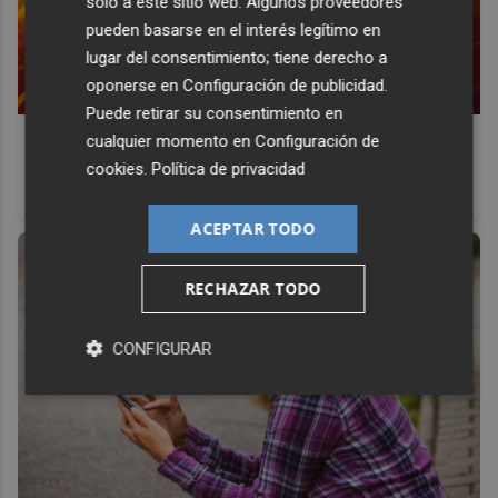
solo a este sitio web. Algunos proveedores
pueden basarse en el interés legítimo en
lugar del consentimiento; tiene derecho a
oponerse en
Configuración de publicidad
.
Puede retirar su consentimiento en
Corepunk MMORPG
cualquier momento en
Configuración de
cookies
.
Política de privacidad
Un verdadero MMORPG de la vieja escuela ¡Cómo los de
antes, pero mejor!
ACEPTAR TODO
RECHAZAR TODO
CONFIGURAR