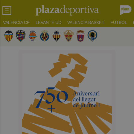
VALENCIA CF
LEVANTE UD
VALENCIA BASKET
FUTBOL