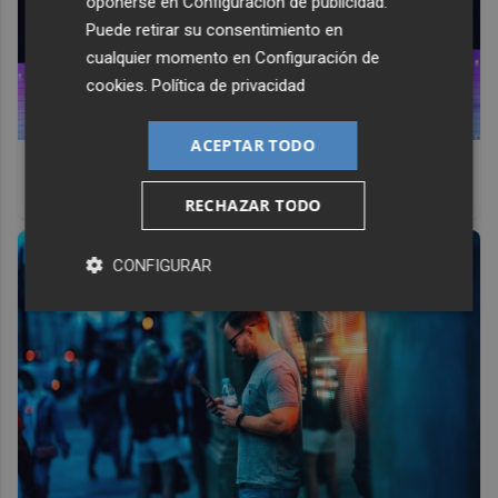
oponerse en
Configuración de publicidad
.
Puede retirar su consentimiento en
cualquier momento en
Configuración de
cookies
.
Política de privacidad
ACEPTAR TODO
No eran tan locas
¿Te afecta más de lo que crees? Mira esto
RECHAZAR TODO
CONFIGURAR