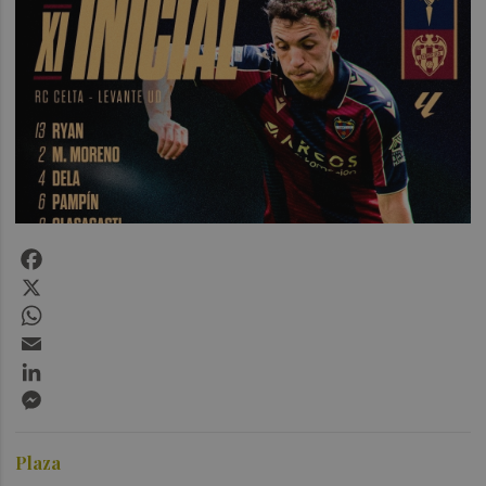
Facebook
X
WhatsApp
Email
LinkedIn
Messenger
Plaza