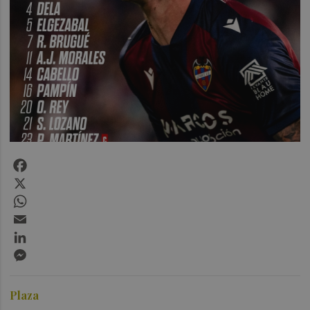
Facebook
X
WhatsApp
Email
LinkedIn
Messenger
Plaza