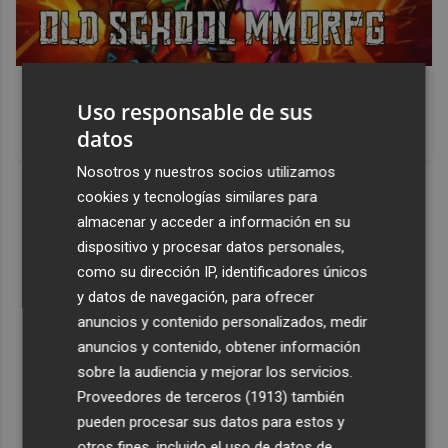
Corepunk MMORPG
Uso responsable de sus
Un verdadero MMORPG de la vieja escuela ¡Cómo los de
datos
antes, pero mejor!
Nosotros y nuestros socios utilizamos
DISCOVER WITH
cookies y tecnologías similares para
almacenar y acceder a información en su
dispositivo y procesar datos personales,
como su dirección IP, identificadores únicos
y datos de navegación, para ofrecer
anuncios y contenido personalizados, medir
anuncios y contenido, obtener información
sobre la audiencia y mejorar los servicios.
Proveedores de terceros (1913)
también
pueden procesar sus datos para estos y
otros fines, incluido el uso de datos de