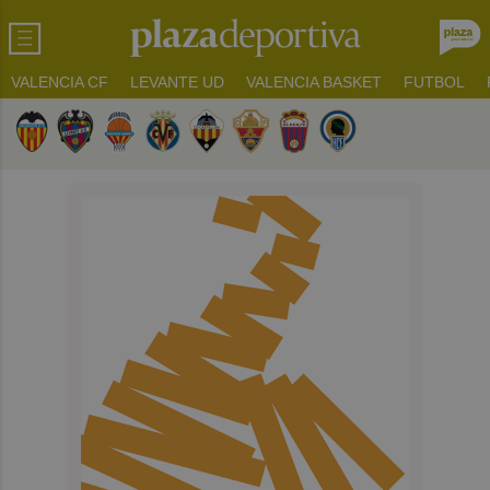
VALENCIA CF
LEVANTE UD
VALENCIA BASKET
FUTBOL