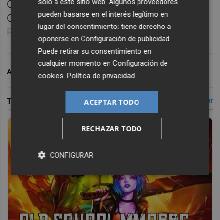
solo a este sitio web. Algunos proveedores
Oriol Rey, Kochorashvili, Pablo Martínez;
pueden basarse en el interés legítimo en
Carlos Álvarez, Morales o Brugui e Iván
lugar del consentimiento; tiene derecho a
Romero.
oponerse en
Configuración de publicidad
.
Puede retirar su consentimiento en
cualquier momento en
Configuración de
ARCHIVADO EN
LEVANTE UD
cookies
.
Política de privacidad
ACEPTAR TODO
RECHAZAR TODO
CONFIGURAR