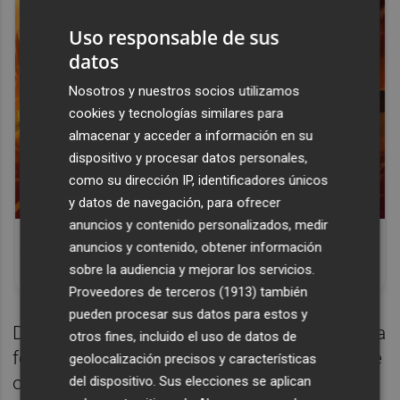
Uso responsable de sus
datos
Nosotros y nuestros socios utilizamos
cookies y tecnologías similares para
almacenar y acceder a información en su
dispositivo y procesar datos personales,
como su dirección IP, identificadores únicos
y datos de navegación, para ofrecer
anuncios y contenido personalizados, medir
Corepunk MMORPG
anuncios y contenido, obtener información
Un verdadero MMORPG de la vieja escuela
sobre la audiencia y mejorar los servicios.
¡Cómo los de antes, pero mejor!
Proveedores de terceros (1913)
también
pueden procesar sus datos para estos y
De este modo, el once del Levante UD estaría
otros fines, incluido el uso de datos de
formado por: Andrés Fernández; Xavi Grande
geolocalización precisos y características
o Manu Sánchez, Dela, Elgezábal, Pampín;
del dispositivo. Sus elecciones se aplican