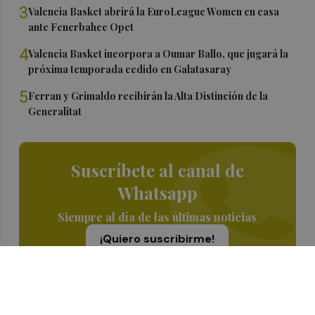
3
Valencia Basket abrirá la EuroLeague Women en casa
ante Fenerbahce Opet
4
Valencia Basket incorpora a Oumar Ballo, que jugará la
próxima temporada cedido en Galatasaray
5
Ferran y Grimaldo recibirán la Alta Distinción de la
Generalitat
Suscríbete al canal de
Whatsapp
Siempre al día de las últimas noticias
¡Quiero suscribirme!