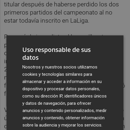
titular después de haberse perdido los dos
primeros partidos del campeonato al no
estar todavía inscrito en LaLiga.
Regresó de inmediato al banquillo y tras
participar entre la cuarta y la octava jornada
Uso responsable de sus
como suplente, Iborra estuvo en el once
datos
inicial en Santander el 13 de octubre de
Nosotros y nuestros socios utilizamos
2024. Sin embargo, duró poco más de diez
cookies y tecnologías similares para
minutos en el campo por culpa de una
almacenar y acceder a información en su
fascitis plantar en el pie izquierdo que le dejó
dispositivo y procesar datos personales,
fuera del campo hasta diciembre.
como su dirección IP, identificadores únicos
y datos de navegación, para ofrecer
Volvió ante el Mirandés y tras jugar los cinco
anuncios y contenido personalizados, medir
últimos minutos del choque ante el Córdoba
anuncios y contenido, obtener información
sobre la audiencia y mejorar los servicios.
del pasado 14 de diciembre sufrió una lesión