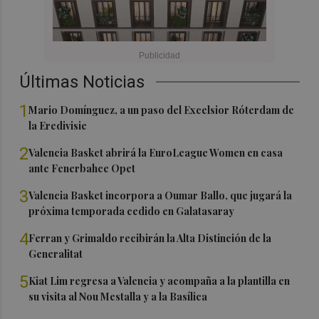
Últimas Noticias
1
Mario Domínguez, a un paso del Excelsior Róterdam de
la Eredivisie
2
Valencia Basket abrirá la EuroLeague Women en casa
ante Fenerbahce Opet
3
Valencia Basket incorpora a Oumar Ballo, que jugará la
próxima temporada cedido en Galatasaray
4
Ferran y Grimaldo recibirán la Alta Distinción de la
Generalitat
5
Kiat Lim regresa a Valencia y acompaña a la plantilla en
su visita al Nou Mestalla y a la Basílica