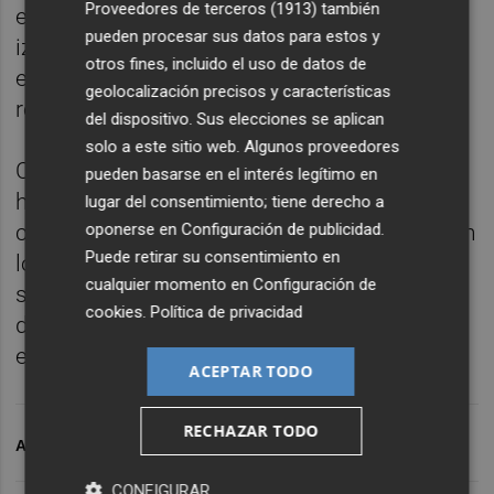
Proveedores de terceros (1913)
también
en la musculatura isquiotibial de la pierna
pueden procesar sus datos para estos y
izquierda que le obligó a regresar a la
otros fines, incluido el uso de datos de
enfermería hasta que el pasado 25 de enero
geolocalización precisos y características
reapareció en A Coruña ante el Deportivo.
del dispositivo. Sus elecciones se aplican
solo a este sitio web. Algunos proveedores
Calero, que en más de una rueda de prensa
pueden basarse en el interés legítimo en
ha lamentado no haber podido contar más
lugar del consentimiento; tiene derecho a
con Iborra esta temporada, cuenta ahora con
oponerse en
Configuración de publicidad
.
Puede retirar su consentimiento en
los seis centrocampistas de la plantilla
cualquier momento en
Configuración de
sanos y, ante el Mirandés el próximo
cookies
.
Política de privacidad
domingo, tendrá que descartar a alguno de
ellos para el once inicial.
ACEPTAR TODO
RECHAZAR TODO
ARCHIVADO EN
LEVANTE UD
PLAZA GRANOTA
CONFIGURAR