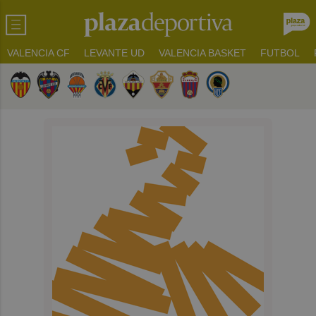
VALENCIA CF
LEVANTE UD
VALENCIA BASKET
FUTBOL