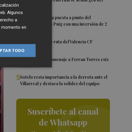
1
no
calización
grupo
 web. Algunos
2
València ultima la puesta a punto del
derecho a
Velódromo Lluís Puig con una inversión de 2
ier momento en
millones
3
La nueva hoja de ruta del Valencia CF
PTAR TODO
4
Foios rendirá homenaje a Ferran Torres este
viernes
5
Sotelo resta importancia a la derrota ante el
Villarreal y destaca la solidez del equipo
Suscríbete al canal
de Whatsapp