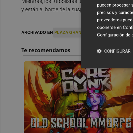
Mientras, los futbolistas José Luis Morales, Se
pueden procesar su
y están al borde de la suspensión.
precisos y caracte
proveedores pueden
oponerse en
Confi
ARCHIVADO EN
PLAZA GRANOTA
LEVANTE UD
Configuración de 
CONFIGURAR