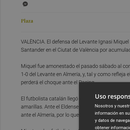
Messenger
Plaza
VALÈNCIA. El defensa del Levante Ignasi Miquel 
Santander en el Ciutat de València por acumulac
Miquel fue amonestado el pasado sábado al come
1-0 del Levante en Almería, y, tal y como refleja 
perderá el choque ante el Racing.
Uso respons
El futbolista catalán llegó al Levante en el mer
Nosotros y nuestr
amarillas. Ante el Eldense, el 3 de febrero, vio
información en su 
ante el Almería, por lo que cumplirá un partido d
y datos de navega
obtener informació