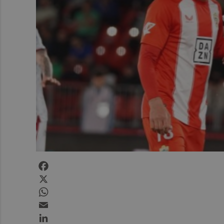
Facebook
X
WhatsApp
Email
LinkedIn