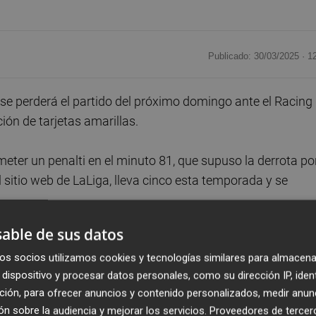
Publicado: 30/03/2025 ·
1
se perderá el partido del próximo domingo ante el Racing
ión de tarjetas amarillas.
ter un penalti en el minuto 81, que supuso la derrota po
el sitio web de LaLiga, lleva cinco esta temporada y se
able de sus datos
cado de invierno y con el Granada acumulaba tres cartulina
os socios utilizamos cookies y tecnologías similares para almacena
 la cuarta ya como levantinista y fue amonestado de nuevo
dispositivo y procesar datos personales, como su dirección IP, iden
e sanción.
ción, para ofrecer anuncios y contenido personalizados, medir anun
n sobre la audiencia y mejorar los servicios.
Proveedores de tercer