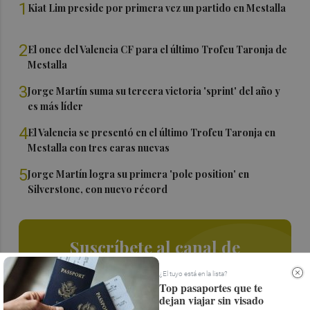
1
Kiat Lim preside por primera vez un partido en Mestalla
2
El once del Valencia CF para el último Trofeu Taronja de
Mestalla
3
Jorge Martín suma su tercera victoria 'sprint' del año y
es más líder
4
El Valencia se presentó en el último Trofeu Taronja en
Mestalla con tres caras nuevas
5
Jorge Martín logra su primera 'pole position' en
Silverstone, con nuevo récord
Suscríbete al canal de
Whatsapp
¿El tuyo está en la lista?
Top pasaportes que te
Siempre al día de las últimas noticias
dejan viajar sin visado