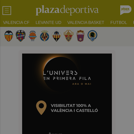
VALENCIA CF
LEVANTE UD
VALENCIA BASKET
FUTBOL