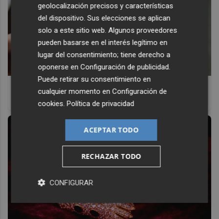
geolocalización precisos y características
del dispositivo. Sus elecciones se aplican
solo a este sitio web. Algunos proveedores
pueden basarse en el interés legítimo en
lugar del consentimiento; tiene derecho a
oponerse en
Configuración de publicidad
.
Puede retirar su consentimiento en
¿El tuyo está en la lista?
cualquier momento en
Configuración de
Top pasaportes que te dejan viajar sin visado
cookies
.
Política de privacidad
ACEPTAR TODO
RECHAZAR TODO
CONFIGURAR