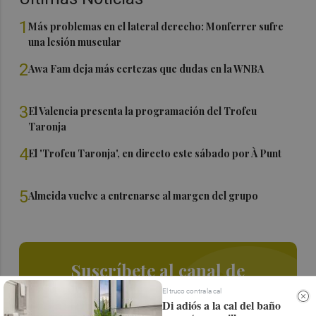
1
Más problemas en el lateral derecho: Monferrer sufre
una lesión muscular
2
Awa Fam deja más certezas que dudas en la WNBA
3
El Valencia presenta la programación del Trofeu
Taronja
4
El 'Trofeu Taronja', en directo este sábado por À Punt
5
Almeida vuelve a entrenarse al margen del grupo
Suscríbete al canal de
Whatsapp
El truco contra la cal
Di adiós a la cal del baño