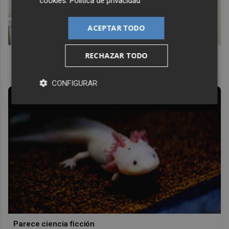
cookies
.
Política de privacidad
ACEPTAR TODO
RECHAZAR TODO
Adiós a la cal del baño
¿Y si pudieras eliminar la cal del baño sin esfuerzo?
CONFIGURAR
Parece ciencia ficción