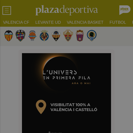
VALENCIA CF
LEVANTE UD
VALENCIA BASKET
FUTBOL