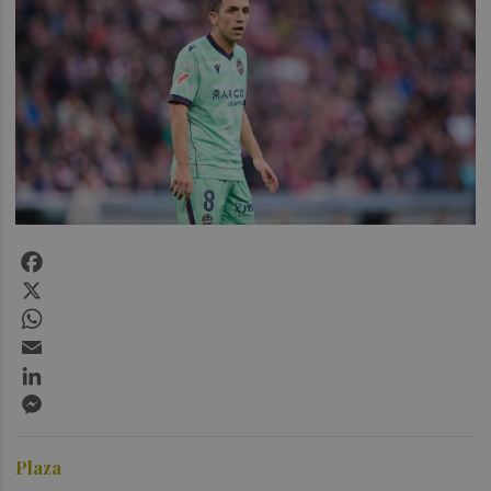
Facebook
X
WhatsApp
Email
LinkedIn
Messenger
Plaza