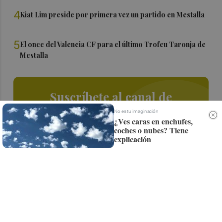
4
Kiat Lim preside por primera vez un partido en Mestalla
5
El once del Valencia CF para el último Trofeu Taronja de
Mestalla
Suscríbete al canal de
Whatsapp
No es tu imaginación
¿Ves caras en enchufes,
coches o nubes? Tiene
Siempre al día de las últimas noticias
explicación
¡Quiero suscribirme!