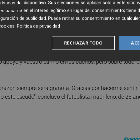
o la renovación tras acabar contrato el 30 de junio, desta
rísticas del dispositivo. Sus elecciones se aplican solo a este sitio
peto, compromiso y humildad", consciente "del privilegio 
 basarse en el interés legítimo en lugar del consentimiento; tiene 
 la camiseta del Levante y portar el brazalete de capitán.
guración de publicidad
. Puede retirar su consentimiento en cualqu
cookies
.
Política de privacidad
recibido de compañeros, entrenadores y empleados del cl
RECHAZAR TODO
ACE
n especial para la afición levantinista.
o apoyo y vuestro cariño en los buenos, pero sobre todo, 
corazón siempre será granota. Gracias por hacerme sentir
 este escudo", concluyó el futbolista madrileño, de 28 añ