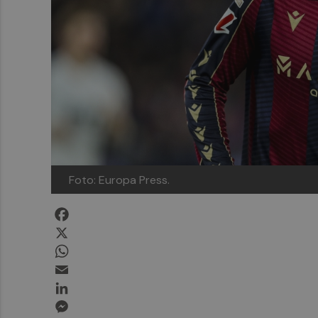
Foto: Europa Press.
Facebook
X
WhatsApp
Email
LinkedIn
Messenger