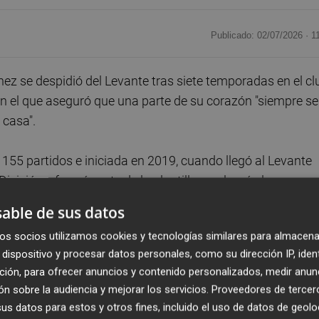
Publicado: 02/07/2026 ·
1
z se despidió del Levante tras siete temporadas en el cl
 el que aseguró que una parte de su corazón "siempre se
 casa".
s 155 partidos e iniciada en 2019, cuando llegó al Levante
División y formó parte de la plantilla que logró el ascenso 
 como capitán del conjunto levantinista.
able de sus datos
os socios utilizamos cookies y tecnologías similares para almacena
dirse de la que considero ha sido mi casa", escribió el
dispositivo y procesar datos personales, como su dirección IP, iden
 el Levante le permitió "cumplir todos los sueños" que ten
ción, para ofrecer anuncios y contenido personalizados, medir anun
n sobre la audiencia y mejorar los servicios.
Proveedores de tercer
s datos para estos y otros fines, incluido el uso de datos de geolo