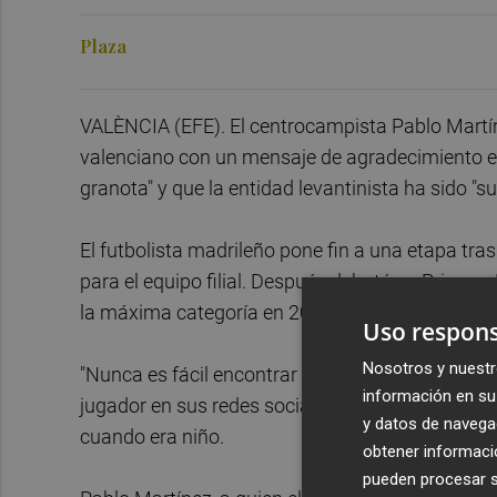
Plaza
VALÈNCIA (EFE). El centrocampista Pablo Martíne
valenciano con un mensaje de agradecimiento en
granota" y que la entidad levantinista ha sido "su
El futbolista madrileño pone fin a una etapa tra
para el equipo filial. Después debutó en Primera 
la máxima categoría en 2025, además de ejercer
Uso respons
Nosotros y nuestr
"Nunca es fácil encontrar las palabras para despe
información en su 
jugador en sus redes sociales, donde recordó que
y datos de navega
cuando era niño.
obtener informació
pueden procesar su