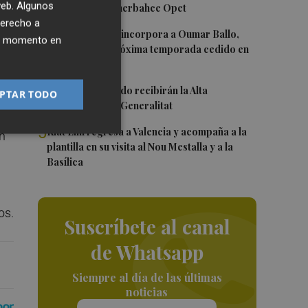
có
 web. Algunos
en casa ante Fenerbahce Opet
y
derecho a
3
Valencia Basket incorpora a Oumar Ballo,
ier momento en
que jugará la próxima temporada cedido en
Galatasaray
ub
4
Ferran y Grimaldo recibirán la Alta
PTAR TODO
Distinción de la Generalitat
5
Kiat Lim regresa a Valencia y acompaña a la
en
plantilla en su visita al Nou Mestalla y a la
Basílica
os.
Suscríbete al canal
de Whatsapp
Siempre al día de las últimas
noticias