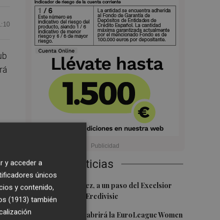
1:10
ub
rá
a
Últimas Noticias
r y acceder a
tificadores únicos
ía
1
Mario Domínguez, a un paso del Excelsior
cios y contenido,
Róterdam de la Eredivisie
os (1913)
también
calización
2
Valencia Basket abrirá la EuroLeague Women