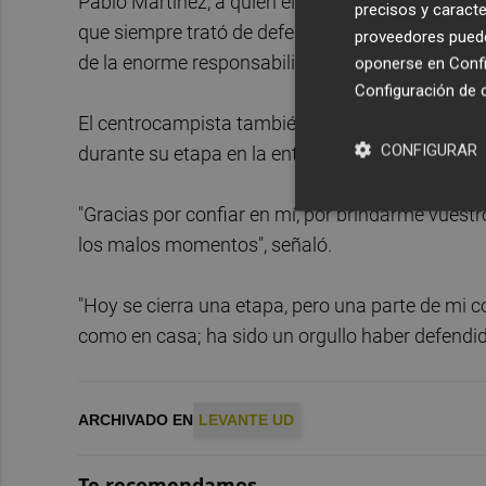
Pablo Martínez, a quien el Levante no ha ofrecid
precisos y caracte
que siempre trató de defender el escudo "con res
proveedores pueden
de la enorme responsabilidad" que suponía vestir
oponerse en
Confi
Configuración de 
El centrocampista también agradeció el apoyo 
CONFIGURAR
durante su etapa en la entidad y tuvo una menció
"Gracias por confiar en mí, por brindarme vuestr
los malos momentos", señaló.
"Hoy se cierra una etapa, pero una parte de mi 
como en casa; ha sido un orgullo haber defendido
ARCHIVADO EN
LEVANTE UD