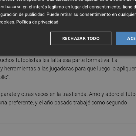
a actitud de las jugadoras.
 basarse en el interés legítimo en lugar del consentimiento; tiene 
guración de publicidad
. Puede retirar su consentimiento en cualqu
eso es la base competitiva. En ningún momento se viniero
cookies
.
Política de privacidad
proceso que nos llevará a donde queremos estar. Vengo a
 objetivos”, expresó.
RECHAZAR TODO
ACE
o entrenador del Levante Femenino apuesta por un enfoqu
uchos futbolistas les falta esa parte formativa. La
 herramientas a las jugadoras para que luego lo apliquen
llo”.
caparate y otras veces en la trastienda. Amo y adoro el fútb
oría preferente, y el año pasado trabajé como segundo