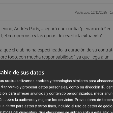
Publicado: 12/11/2025 ·
1
menino, Andrés París, aseguró que confía “plenamente” en
, el compromiso y las ganas de revertir la situación”.
a que el club no ha especificado la duración de su contrat
sobre todo, con mucha responsabilidad”, ya que llega a un
, a cinco de la salvación.
able de sus datos
 historia muy importante y una afición con identidad y
os socios utilizamos cookies y tecnologías similares para almacena
n las que vengo, junto a toda la ilusión del mundo”, añadi
dispositivo y procesar datos personales, como su dirección IP, iden
ción, para ofrecer anuncios y contenido personalizados, medir anun
n sobre la audiencia y mejorar los servicios.
Proveedores de tercer
 de analizar al equipo desde casa en el encuentro anterior
s datos para estos y otros fines, incluido el uso de datos de geolo
rísticas del dispositivo. Sus elecciones se aplican solo a este sitio