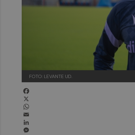
FOTO: LEVANTE UD.
Facebook
X
WhatsApp
Email
LinkedIn
Messenger