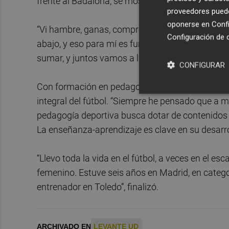
frente al Badalona, se mostró impresionado por l
proveedores pueden
oponerse en
Confi
“Vi hambre, ganas, compromiso e intensidad, y 
Configuración de 
abajo, y eso para mí es fundamental. Ese es el 
sumar, y juntos vamos a luchar por conseguir los
CONFIGURAR
Con formación en pedagogía deportiva, el nuev
integral del fútbol. “Siempre he pensado que a m
pedagogía deportiva busca dotar de contenidos y
La enseñanza-aprendizaje es clave en su desarro
“Llevo toda la vida en el fútbol, a veces en el es
femenino. Estuve seis años en Madrid, en categ
entrenador en Toledo”, finalizó.
ARCHIVADO EN
LEVANTE UD