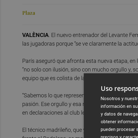
Plaza
VALÈNCIA
. El nuevo entrenador del Levante Fe
las jugadoras porque “se ve claramente la actitud
París aseguró que afronta esta nueva etapa, en l
“no solo con ilusión, sino con mucho orgullo y, 
equipo que es colista de la Liga F con dos puntos
Uso respons
“Sabemos lo que representa este escudo, con una
Nosotros y nuestr
pasión. Ese orgullo y esa responsabilidad son co
información en su 
en declaraciones al club levantinista.
y datos de navega
obtener informació
El técnico madrileño, que ya tuvo la oportunidad
pueden procesar su
precisos y caracte