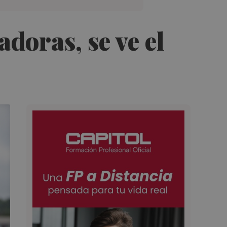
doras, se ve el
”