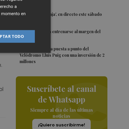
Trofeu Taronja
derecho a
3
ier momento en
El 'Trofeu Taronja', en directo este sábado
n
por À Punt
4
Almeida vuelve a entrenarse al margen del
PTAR TODO
grupo
5
e
València ultima la puesta a punto del
Velódromo Lluís Puig con una inversión de 2
millones
.
Suscríbete al canal
ol
de Whatsapp
Siempre al día de las últimas
noticias
¡Quiero suscribirme!