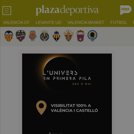
VALENCIA CF
LEVANTE UD
VALENCIA BASKET
FUTBOL