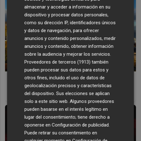
almacenar y acceder a información en su
dispositivo y procesar datos personales,
como su dirección IP, identificadores únicos
y datos de navegación, para ofrecer
anuncios y contenido personalizados, medir
anuncios y contenido, obtener información
sobre la audiencia y mejorar los servicios.
Proveedores de terceros (1913)
también
pueden procesar sus datos para estos y
otros fines, incluido el uso de datos de
Dónde viajar en 2026
geolocalización precisos y características
Los destinos que todos van a querer visitar el próximo
del dispositivo. Sus elecciones se aplican
año
solo a este sitio web. Algunos proveedores
pueden basarse en el interés legítimo en
lugar del consentimiento; tiene derecho a
oponerse en
Configuración de publicidad
.
Puede retirar su consentimiento en
cualquier momento en
Configuración de