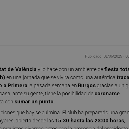
Publicado: 01/06/2025 ·
0
tat de València
y lo hace con un ambiente de
fiesta tot
0h)
en una jornada que se vivirá como una auténtica
trac
o a Primera
la pasada semana en
Burgos
gracias a un g
 casa, ante su gente, tiene la posibilidad de
coronarse
sta con
sumar un punto
.
iones que hoy se culmina. El club ha preparado una gra
yores, abierta desde las
15:30 hasta las 23:00 horas
,
n previstos diversos actos con la presencia del presidente