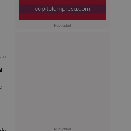
6:00
al
.
a
ol
n
 de