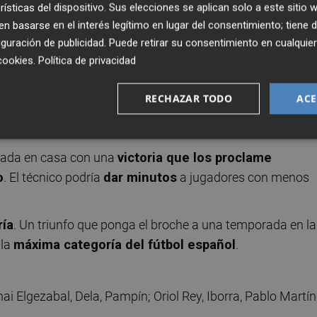
rísticas del dispositivo. Sus elecciones se aplican solo a este sitio
f
, aunque atraviesa un
buen momento de forma
. Los de
 basarse en el interés legítimo en lugar del consentimiento; tiene 
cutivas
, la última por un
contundente 4-1 ante el
guración de publicidad
. Puede retirar su consentimiento en cualqu
cookies
.
Política de privacidad
bolistas de nivel
.
Jon Bautista
lidera la faceta goleador
RECHAZAR TODO
ACE
pas
con
6 goles y 6 asistencias
.
rada en casa con una
victoria que los proclame
o
. El técnico podría
dar minutos
a jugadores con menos
ría
. Un triunfo que ponga el broche a una temporada en la
 la
máxima categoría del fútbol español
.
 Elgezabal, Dela, Pampín; Oriol Rey, Iborra, Pablo Martín