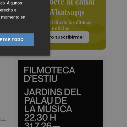
Suscríbete al canal
 web. Algunos
de Whatsapp
derecho a
ier momento en
Siempre al día de las últimas
noticias
a
¡Quiero suscribirme!
PTAR TODO
ez,