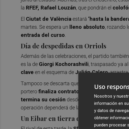
la
RFEF, Rafael Louzán
, que pondrán el
colofó
El
Ciutat de València
estará
‘hasta la bander
martes. Se espera un
lleno absoluto
, rozando 
entrada del curso
.
Día de despedidas en Orriols
Además de las celebraciones, el partido tambié
es la de
Giorgi Kochorashvili
, traspasado ya a
clave
en el esquema de
Julián Calero
, arrastr
Tampoco se descarta que el de hoy sea el
últim
Uso respons
portero
finaliza contrato
y su continuidad está 
Nosotros y nuestr
termina su cesión
desde el
Villarreal
. El club
información en su 
operación dependerá de la negociación entre en
y datos de navega
Un Eibar en tierra de nadie, pero e
obtener informació
pueden procesar su
El rival de esta tarde, la
SD Eibar
, llega sin
nada