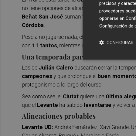
precisos y caracte
no tiene opciones de alcanzar la zona de
playof
proveedores pueden
Beñat San José
suman
tres victorias conse
oponerse en
Confi
Córdoba
.
Configuración de 
Pese a no jugarse nada, el
Eibar
cuenta con
fut
CONFIGURAR
con
11 tantos
, mientras que le sigue
José Cor
Una temporada para la historia
Los de
Julián Calero
buscarán cerrar la tempo
campeones
y que prolongue el
buen moment
protagonismo a lo largo del curso.
Sea como sea, el
Ciutat
quiere una
última aleg
que el
Levante
ha sabido
levantarse
y volver a
Alineaciones probables
Levante UD:
Andrés Fernández; Xavi Grande, Unai
Carlos Álvarez; Brugué y Morales o Forés.