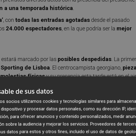
n a una temporada histórica
.
a’
, con
todas las entradas agotadas
desde el pasado
los
24.000 espectadores
, en la que podría ser la
mejor
n estará marcado por las
posibles despedidas
. La prime
l
Sporting de Lisboa
. El centrocampista georgiano,
piez
a
molestias físicas
y su presencia esta tarde está en el air
o partido en casa
para
Andrés Fernández
. El veterano
able de sus datos
en el aire. Otro que podría despedirse es
Álex Forés
, que
os socios utilizamos cookies y tecnologías similares para almacena
 quiere hacerse con sus servicios de forma definitiva, pero l
dispositivo y procesar datos personales, como su dirección IP, iden
tidades.
ción, para ofrecer anuncios y contenido personalizados, medir anun
n buena dinámica
n sobre la audiencia y mejorar los servicios.
Proveedores de tercer
s datos para estos y otros fines, incluido el uso de datos de geolo
 en juego
.
Noveno con 58 puntos
, el conjunto armero 