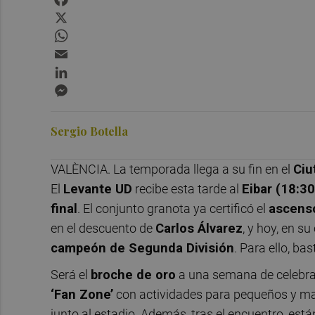
X
WhatsApp
Email
LinkedIn
Messenger
Sergio Botella
VALÈNCIA. La temporada llega a su fin en el
Ciu
El
Levante UD
recibe esta tarde al
Eibar (18:3
final
. El conjunto granota ya certificó el
ascens
en el descuento de
Carlos Álvarez
, y hoy, en su
campeón de Segunda División
. Para ello, ba
Será el
broche de oro
a una semana de celebrac
‘Fan Zone’
con actividades para pequeños y ma
junto al estadio. Además, tras el encuentro, está