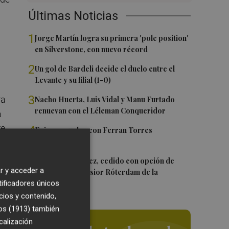
Últimas Noticias
1
Jorge Martín logra su primera 'pole position'
en Silverstone, con nuevo récord
2
Un gol de Bardeli decide el duelo entre el
Levante y su filial (1-0)
3
ra
Nacho Huerta, Luis Vidal y Manu Furtado
renuevan con el Léleman Conqueridor
a
e.
4
Foios se vuelca con Ferran Torres
5
Mario Domínguez, cedido con opción de
r y acceder a
compra al Excelsior Róterdam de la
a
Eredivisie
tificadores únicos
cios y contenido,
os (1913)
también
calización
ya