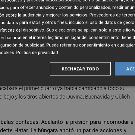
ento de su equipo, charlaban las locales Raquel Carrera,
ción, para ofrecer anuncios y contenido personalizados, medir anun
n la rodilla derecha, y Alba Torrens, con muletas desde
n sobre la audiencia y mejorar los servicios.
Proveedores de tercer
ento externo de la rodilla izquierda. Las tres
s datos para estos y otros fines, incluido el uso de datos de geolo
a final pero el castigo era mayor para las visitantes.
rísticas del dispositivo. Sus elecciones se aplican solo a este sitio
 basarse en el interés legítimo en lugar del consentimiento; tiene 
guración de publicidad
. Puede retirar su consentimiento en cualqu
nte de que podía ser una tarde histórica. Se empeñó
cookies
.
Política de privacidad
os pero le lastró el 2 de 13 en tiros de campo y el 1 d
tuvo su siempre intensa defensa que apenas dejó al
RECHAZAR TODO
ACE
Kone (7-6, m.7).
acabara el primer cuarto ya había cambiado a todo su
o bajó y los tiros abiertos de Ouviña, Buenavida y Gülich
s balas contadas. Adelantó la presión para incomodar a
ardette Hatar. La húngara anotó un par de acciones y