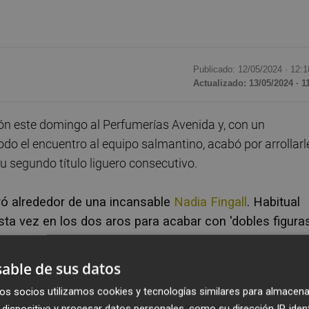
Publicado: 12/05/2024 ·
12:1
Actualizado: 13/05/2024 · 1
ión este domingo al Perfumerías Avenida y, con un
o el encuentro al equipo salmantino, acabó por arrollarl
 su segundo título liguero consecutivo.
iró alrededor de una incansable
Nadia Fingall
. Habitual
sta vez en los dos aros para acabar con 'dobles figuras
 que añadió tres asistencias y dos tapones. Para ella f
so en problemas a las locales y no demasiados.
able de sus datos
os socios utilizamos cookies y tecnologías similares para almacena
nte Silvia Domínguez, risueña pero en chándal, se acercó
dispositivo y procesar datos personales, como su dirección IP, iden