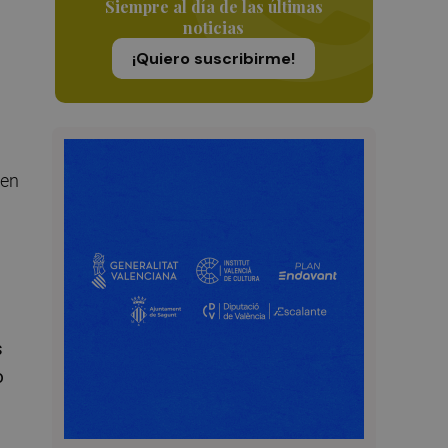
Siempre al día de las últimas
noticias
¡Quiero suscribirme!
 en
s
o