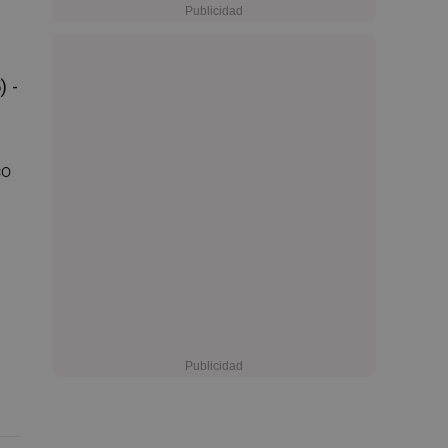
) -
co