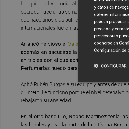
banquillo del Valencia. Allí, ajenas al calentami
y datos de navega
operada hace unas semanas de una grave lesión e
obtener informació
que hace unos días sufrió un esguince en el ligam
pueden procesar su
internacionales fueron las grandes ausencias de l
precisos y caracte
proveedores pueden
oponerse en
Confi
Arrancó nervioso el
Valencia Basket
, conscie
Configuración de 
además en sacudirse la presión con tiros lejan
en triples con el que abrió el choque. Le sos
CONFIGURAR
Perfumerías hueco para algunas canastas de 
Agitó Rubén Burgos a su equipo y antes de que 
quinteto. Le funcionó porque el nivel defensivo n
rebajaron su ansiedad.
En el otro banquillo, Nacho Martínez tenía la
las locales y uso la carta de la altísima Bern