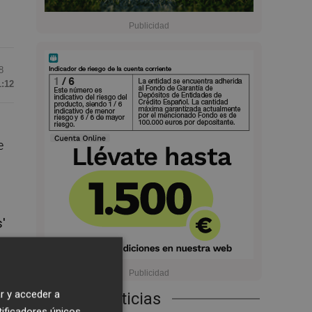
8
1:12
e
'
ue
r y acceder a
Últimas Noticias
 al
tificadores únicos