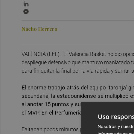
LinkedIn
Messenger
Nacho Herrero
VALÈNCIA (EFE).
El Valencia Basket no dio opc
despliegue defensivo que mantuvo maniatado tod
para finiquitar la final por la vía rápida y sumar
El enorme trabajo atrás del equipo 'taronja' g
secundaria, la estadounidense se multiplicó e
al anotar 15 puntos y sumar 12 rebotes, a los
el MVP. En el Perfumerías, solo Sika Kone pu
Uso respons
Nosotros y nuestr
Faltaban pocos minutos para empezar y la visita
información en su 