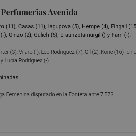
- Perfumerias Avenida
 (11), Casas (11), Iagupova (5), Hempe (4), Fingall (15
(-), Ginzo (2), Gülich (5), Eraunzetamurgil () y Fam (-).
rter (3), Vilaró (-), Leo Rodríguez (7), Gil (2), Kone (16) -cin
) y Lucía Rodríguez (-).
iminadas.
 Liga Femenina disputado en la Fonteta ante 7.573