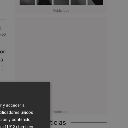
9
5:53
con
la
se
r y acceder a
tificadores únicos
cios y contenido,
Últimas Noticias
os (1913)
también