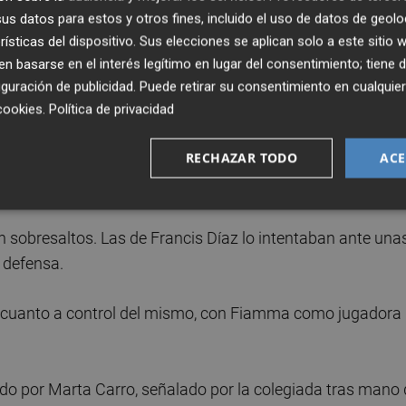
po del duelo.
s datos para estos y otros fines, incluido el uso de datos de geolo
rísticas del dispositivo. Sus elecciones se aplican solo a este sitio
te un remate de cabeza de V. Quiles en el minuto 30. Iba a
 basarse en el interés legítimo en lugar del consentimiento; tiene 
hasta el final de una primera mitad dominada con criterio
guración de publicidad
. Puede retirar su consentimiento en cualqu
cookies
.
Política de privacidad
RECHAZAR TODO
ACE
 Féminas debía dar un paso al frente en busca de la
 facilitar.
in sobresaltos. Las de Francis Díaz lo intentaban ante una
n defensa.
en cuanto a control del mismo, con Fiamma como jugadora
do por Marta Carro, señalado por la colegiada tras mano 