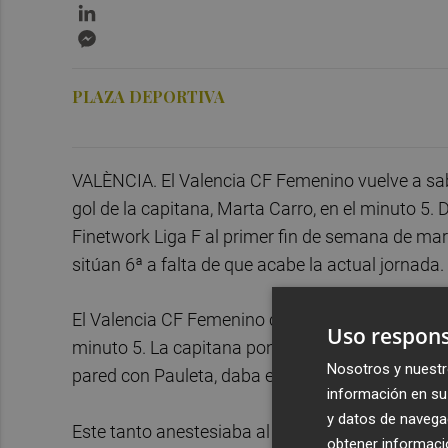
LinkedIn
Messenger
PLAZA DEPORTIVA
VALÈNCIA. El Valencia CF Femenino vuelve a sabo
gol de la capitana, Marta Carro, en el minuto 5. 
Finetwork Liga F al primer fin de semana de mar
sitúan 6ª a falta de que acabe la actual jornada.
El Valencia CF Femenino comenzaba el choque co
Uso respons
minuto 5. La capitana ponía el broche a una exc
Nosotros y nuestr
pared con Pauleta, daba el pase de gol a la gadi
información en su 
y datos de navega
Este tanto anestesiaba al Real Betis Féminas, q
obtener informació