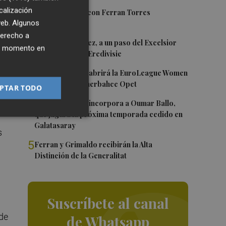
calización
1
Foios se vuelca con Ferran Torres
 web. Algunos
derecho a
2
Mario Domínguez, a un paso del Excelsior
ier momento en
Róterdam de la Eredivisie
3
Valencia Basket abrirá la EuroLeague Women
en casa ante Fenerbahce Opet
PTAR TODO
4
Valencia Basket incorpora a Oumar Ballo,
que jugará la próxima temporada cedido en
Galatasaray
s
5
Ferran y Grimaldo recibirán la Alta
Distinción de la Generalitat
Suscríbete al canal
de
de Whatsapp