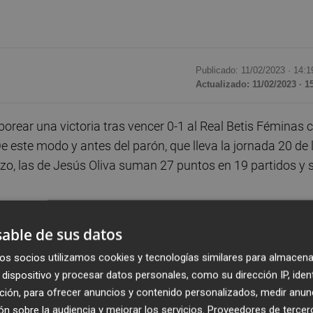
Publicado: 11/02/2023 ·
14:1
Actualizado: 11/02/2023 · 1
rear una victoria tras vencer 0-1 al Real Betis Féminas 
De este modo y antes del parón, que lleva la jornada 20 de 
zo, las de Jesús Oliva suman 27 puntos en 19 partidos y 
n viento a favor, merced al 0-1 de Marta Carro en el
able de sus datos
elente jugada por banda izquierda de Fiamma, quien, tras
os socios utilizamos cookies y tecnologías similares para almacena
tana.
dispositivo y procesar datos personales, como su dirección IP, iden
ción, para ofrecer anuncios y contenido personalizados, medir anun
ue, alcanzado el minuto 20, apenas creaba peligro. De
n sobre la audiencia y mejorar los servicios.
Proveedores de tercer