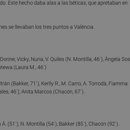
o. Este hecho daba alas a las béticas, que apretaban en
es se llevaban los tres puntos a València.
 Dorine, Vicky, Nuria, V. Quiles (N. Montilla, 46´), Ángela So
antewa (Laura M., 46´)
trán (Bakker, 71´), Kerlly R., M. Carro, A. Torrodà, Fiamma
ales, 46´), Anita Marcos (Chacón, 67´).
n Á. (51´), N. Montilla (54´), Bakker (85´), Chacón (92´).