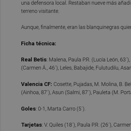
una defensora local. Restaban nueve más añadid
terreno visitante.
Aunque, finalmente, eran las blanquinegras quien
Ficha técnica:
Real Betis
: Malena, Paula P.R. (Lucía León, 63´),
(Carmen Á., 46´), Leles, Babajide, Fulutudilu, As
Valencia CF:
Cosette, Pujadas, M. Molina, B. Bel
(Ainhoa, 87´), Asun (Salmi, 87´), Pauleta (M. Port
Goles
: 0-1, Marta Carro (5´).
Tarjetas
: V. Quiles (18´), Paula P.R. (26´), Carme