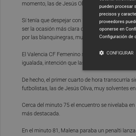
momento, las de Jesús Oliva controlaban el tem
pueden procesar su
precisos y caracte
Sí tenía que despejar con grandes reflejos Coset
proveedores pueden
ser la ocasión más clara de las de Francis Díaz 
oponerse en
Confi
Configuración de 
por las blanquinegras, muy efectivas.
CONFIGURAR
El Valencia CF Femenino sabía que el Real Betis
igualada, intención que las del Puchades no iban a
De hecho, el primer cuarto de hora transcurría s
futbolistas, las de Jesús Oliva, muy solventes e
Cerca del minuto 75 el encuentro se nivelaba 
más destacada.
En el minuto 81, Malena paraba un penalti lanza