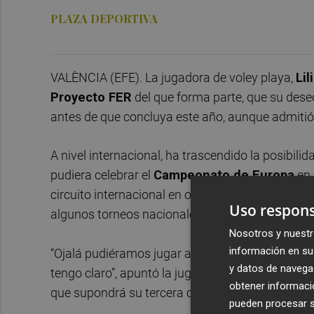
PLAZA DEPORTIVA
VALÈNCIA (EFE). La jugadora de voley playa,
Li
Proyecto FER
del que forma parte, que su dese
antes de que concluya este año, aunque admitió q
A nivel internacional, ha trascendido la posibilid
pudiera celebrar el
Campeonato de Europa
en 
circuito internacional en octubre o noviembre. 
Uso respons
algunos torneos nacionales a partir de agosto.
Nosotros y nuestr
información en su 
“Ojalá pudiéramos jugar algunos eventos antes de
y datos de navega
tengo claro”, apuntó la jugadora de Benidorm, ya
obtener informació
que supondrá su tercera cita olímpica.
pueden procesar su