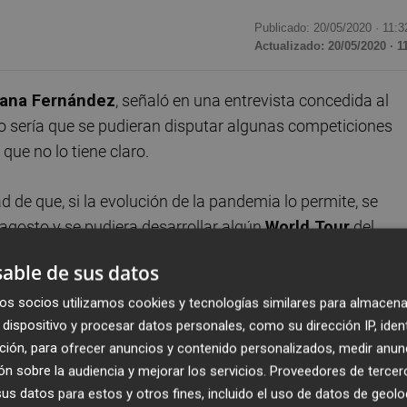
Publicado: 20/05/2020 ·
11:3
Actualizado: 20/05/2020 · 1
liana Fernández
, señaló en una entrevista concedida al
o sería que se pudieran disputar algunas competiciones
ue no lo tiene claro.
ad de que, si la evolución de la pandemia lo permite, se
agosto y se pudiera desarrollar algún
World Tour
del
También la Federación Española contempla la disputa de
able de sus datos
os socios utilizamos cookies y tecnologías similares para almacena
dispositivo y procesar datos personales, como su dirección IP, iden
 la conclusión de este año. Sería la mejor señal, pero no 
ción, para ofrecer anuncios y contenido personalizados, medir anun
 clasificada para disputar los Juegos Olímpicos de Tokio,
n sobre la audiencia y mejorar los servicios.
Proveedores de tercer
s datos para estos y otros fines, incluido el uso de datos de geolo