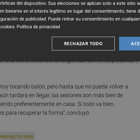
rísticas del dispositivo. Sus elecciones se aplican solo a este sitio
, Liliana ha regresó el pasado lunes al
Centro
 basarse en el interés legítimo en lugar del consentimiento; tiene 
e Arona
, en Tenerife. Durante el periodo de confinamiento,
guración de publicidad
. Puede retirar su consentimiento en cualqu
playa por el “vóley huerta” en un espacio exterior anexo a 
cookies
.
Política de privacidad
días, sino sólo tres mañanas a la semana: lunes, miércole
 más rápido de lo que toca. Además, porque he de cumplir 
RECHAZAR TODO
ACE
mbrarme: entrenar con mascarilla, desinfectar los balones
 una cierta distancia de seguridad con otras personas",
estoy tocando balón, pero hasta que no pueda volver a
aún tardará en llegar, las sesiones son más bien de
ciendo preferentemente en casa. Si todo va bien,
 para recuperar la forma”, concluyó.
PROYECTO FER