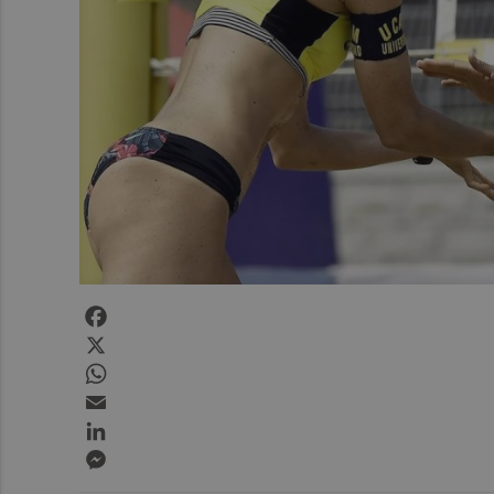
Facebook
X
WhatsApp
Email
LinkedIn
Messenger