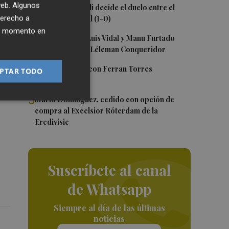
 web. Algunos
2
Un gol de Bardeli decide el duelo entre el
derecho a
Levante y su filial (1-0)
 la
ier momento en
3
Nacho Huerta, Luis Vidal y Manu Furtado
su
renuevan con el Léleman Conqueridor
s y
4
Foios se vuelca con Ferran Torres
una
PTAR TODO
5
Mario Domínguez, cedido con opción de
compra al Excelsior Róterdam de la
Eredivisie
Suscríbete al canal
de Whatsapp
Siempre al día de las últimas
noticias