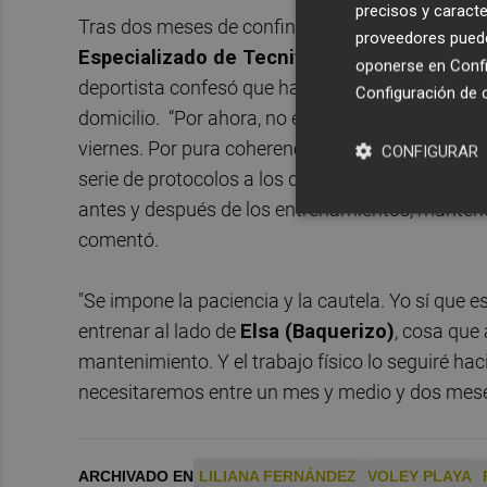
precisos y caracte
Tras dos meses de confinamiento en su domicilio
proveedores pueden
Especializado de Tecnificación Deportiva d
oponerse en
Confi
deportista confesó que había sustituido el vóley 
Configuración de 
domicilio. “Por ahora, no estoy yendo todos los 
viernes. Por pura coherencia y por no querer ir
CONFIGURAR
serie de protocolos a los que tendré que acostu
antes y después de los entrenamientos, mantener
comentó.
"Se impone la paciencia y la cautela. Yo sí que 
entrenar al lado de
Elsa (Baquerizo)
, cosa que 
mantenimiento. Y el trabajo físico lo seguiré ha
necesitaremos entre un mes y medio y dos meses
ARCHIVADO EN
LILIANA FERNÁNDEZ
VOLEY PLAYA