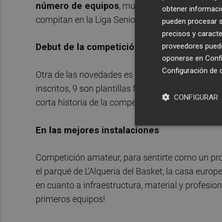
número de equipos
, muestra de lo satisfactor
obtener informació
compitan en la Liga Senior esta temporada.
pueden procesar su
precisos y caracte
proveedores pueden
Debut de la competición femenina
oponerse en
Confi
Configuración de 
Otra de las novedades es el estreno de la compet
inscritos, 9 son plantillas femeninas que luchará
CONFIGURAR
corta historia de la competición.
En las mejores instalaciones
Competición amateur, para sentirte como un prof
el parqué de L’Alqueria del Basket, la casa europ
en cuanto a infraestructura, material y profesion
primeros equipos!