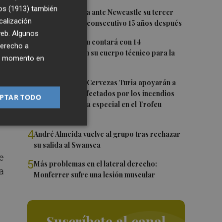
os (1913)
también
1
El Valencia busca ante Newcastle su tercer
calización
Trofeo Naranja consecutivo 15 años después
 web. Algunos
2
Carlos Corberán contará con 14
derecho a
profesionales en su cuerpo técnico para la
ier momento en
2026-27
3
El Valencia CF y Cervezas Turia apoyarán a
la
los hosteleros afectados por los incendios
PTAR TODO
con una iniciativa especial en el Trofeu
Taronja
4
André Almeida vuelve al grupo tras rechazar
su salida al Swansea
e
5
Más problemas en el lateral derecho:
ca
Monferrer sufre una lesión muscular
Suscríbete al canal