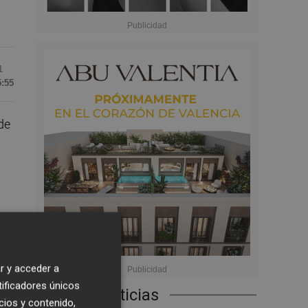
1
5:55
de
r y acceder a
tificadores únicos
Últimas Noticias
cios y contenido,