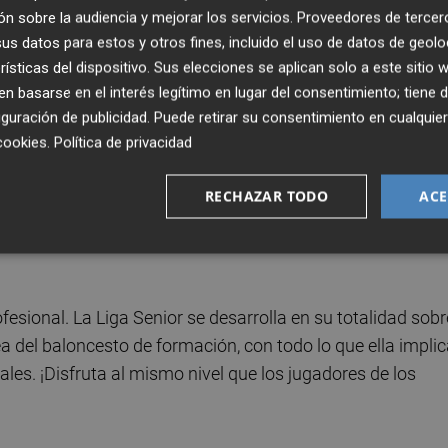
io de la experiencia. Serán en total 39 los equipos que
n sobre la audiencia y mejorar los servicios.
Proveedores de tercer
s datos para estos y otros fines, incluido el uso de datos de geolo
rísticas del dispositivo. Sus elecciones se aplican solo a este sitio
 basarse en el interés legítimo en lugar del consentimiento; tiene 
guración de publicidad
. Puede retirar su consentimiento en cualqu
cookies
.
Política de privacidad
ición femenina de la Liga Senior. De los 39 equipos
n por inscribir su nombre en el primer trofeo femenino en 
RECHAZAR TODO
ACE
esional. La Liga Senior se desarrolla en su totalidad sobr
ea del baloncesto de formación, con todo lo que ella impli
ales. ¡Disfruta al mismo nivel que los jugadores de los