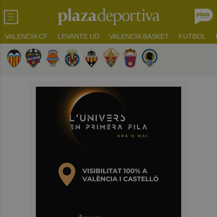
VALENCIA CF
LEVANTE UD
VALENCIA BASKET
FUTBOL