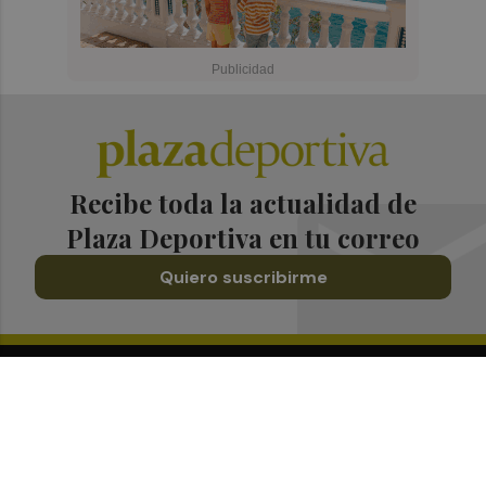
Recibe toda la actualidad de
Plaza Deportiva en tu correo
Quiero suscribirme
Suscríbete al Boletín
Todos los días a primera hora en tu email