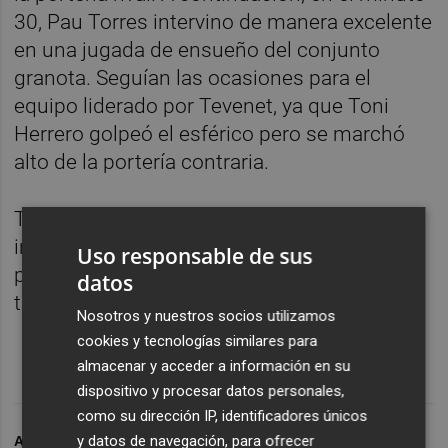
30, Pau Torres intervino de manera excelente
en una jugada de ensueño del conjunto
granota. Seguían las ocasiones para el
equipo liderado por Tevenet, ya que Toni
Herrero golpeó el esférico pero se marchó
alto de la portería contraria.
Tiempo después, la escuadra granota lo
intentó hasta el final pero no logró batir la
Uso responsable de sus
portería de Pau Torres. Empate muy
datos
trabajado en casa del líder.
Nosotros y nuestros socios utilizamos
cookies y tecnologías similares para
almacenar y acceder a información en su
dispositivo y procesar datos personales,
como su dirección IP, identificadores únicos
y datos de navegación, para ofrecer
ARCHIVADO EN
ATLETICO LEVANTE UD