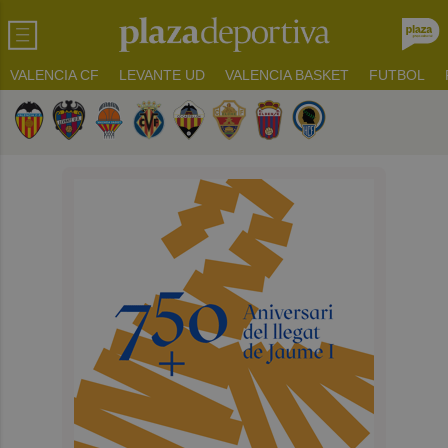
VALENCIA CF
LEVANTE UD
VALENCIA BASKET
FUTBOL