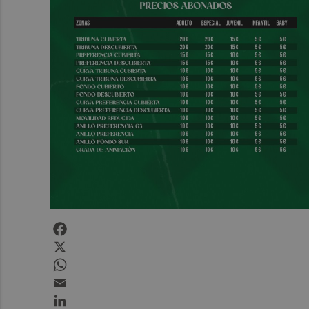
Facebook
X
WhatsApp
Email
LinkedIn