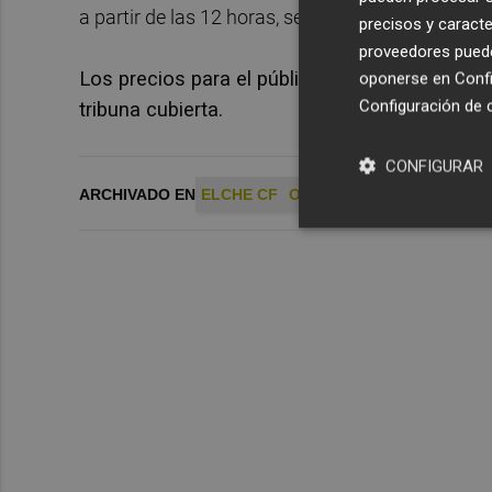
a partir de las 12 horas, se pondrán a la venta.
precisos y caracte
proveedores pueden
Los precios para el público en general van des
oponerse en
Confi
Configuración de 
tribuna cubierta.
CONFIGURAR
ARCHIVADO EN
ELCHE CF
OPA
UD LAS PALMAS