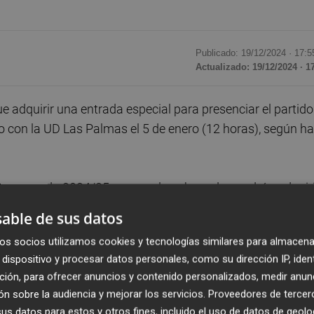
Publicado: 19/12/2024 ·
17:5
Actualizado: 19/12/2024 · 1
 adquirir una entrada especial para presenciar el partido
po con la UD Las Palmas el 5 de enero (12 horas), según ha
a temporada 2024/25, aunque los abonados podrán adquiri
ucido con respecto al del público en general.
able de sus datos
os socios utilizamos cookies y tecnologías similares para almacena
nados es de 10 euros en la mayoría de las localidades, 
dispositivo y procesar datos personales, como su dirección IP, iden
ia y los 20 de las tribunas.
ción, para ofrecer anuncios y contenido personalizados, medir anun
n sobre la audiencia y mejorar los servicios.
Proveedores de tercer
el 28 de diciembre. El día 30 estas butacas se liberarán 
s datos para estos y otros fines, incluido el uso de datos de geolo