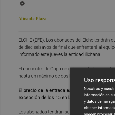
Messenger
Alicante Plaza
ELCHE (EFE). Los abonados del Elche tendrán que
de dieciseisavos de final que enfrentará al equi
informado este jueves la entidad ilicitana.
El encuentro de Copa no entra en el abono de l
hasta un máximo de dos localidades a precio red
Uso respons
Nosotros y nuestr
El precio de la entrada especial para los abo
información en su 
excepción de los 15 en las gradas de preferenc
y datos de navega
obtener informació
Los abonados tendrán su butaca reservada hasta 
pueden procesar su