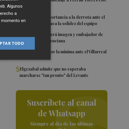
1
viernes
 web. Algunos
derecho a
2
Sotelo resta importancia a la derrota ante el
ier momento en
Villarreal y destaca la solidez del equipo
3
Ferran Torres será imagen y embajador de
la Comunitat Valenciana
PTAR TODO
4
El Levante cae por la mínima ante el Villarreal
5
Elgezabal admite que no esperaba
marcharse "tan pronto" del Levante
Suscríbete al canal
de Whatsapp
Siempre al día de las últimas