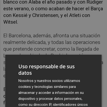
blanco con Alaba el año pasado y con Rüdiger
este verano, o como acaban de hacer el Barça
con Kessié y Christensen, y el Atleti con
Witsel.
El Barcelona, además, afronta una situación
realmente delicada, y todas las operaciones
que pretende concretar, como la llegada de
Lewandowski o la de Raphinha, están
sumidas en la incertidumbre y supeditadas a
Uso responsable de sus
la activación de nuevas "palancas"
datos
económicas.
Nosotros y nuestros socios utilizamos
cookies y tecnologías similares para
El Villarreal es otro de los equipos
almacenar y acceder a información en su
destacados que más ha apostado por los
dispositivo y procesar datos personales,
fichajes libres, tras reclutar a Morales del
como su dirección IP, identificadores únicos