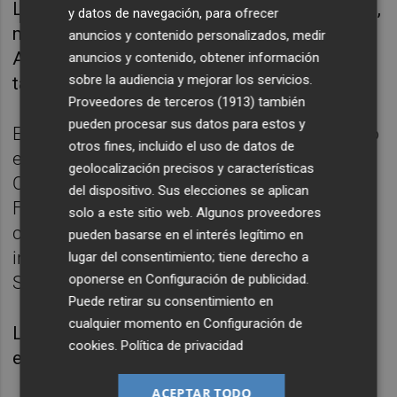
Levante, y con la vuelta a casa de Pepe Reina,
y datos de navegación, para ofrecer
mismo camino que ha recorrido Sergio
anuncios y contenido personalizados, medir
Asenjo para regresar al Valladolid libre
anuncios y contenido, obtener información
sobre la audiencia y mejorar los servicios.
también.
Proveedores de terceros (1913)
también
pueden procesar sus datos para estos y
El mismo ejemplo han seguido clubes como
otros fines, incluido el uso de datos de
el Espanyol, con los fichajes de Joselu y
geolocalización precisos y características
Oliván; el Osasuna, con la llegada de Aitor
del dispositivo. Sus elecciones se aplican
Fernández y Rubén Peña; el Betis con el
solo a este sitio web. Algunos proveedores
central Luiz Felipe; o el Rayo, que ha
pueden basarse en el interés legítimo en
incorporado a Diego López, Unai López y
lugar del consentimiento; tiene derecho a
oponerse en
Configuración de publicidad
.
Salvi Sánchez.
Puede retirar su consentimiento en
cualquier momento en
Configuración de
La ventana de traspasos veraniega concluirá
cookies
.
Política de privacidad
el próximo 1 de septiembre
ACEPTAR TODO