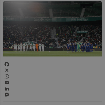
Facebook
X
WhatsApp
Email
LinkedIn
Messenger