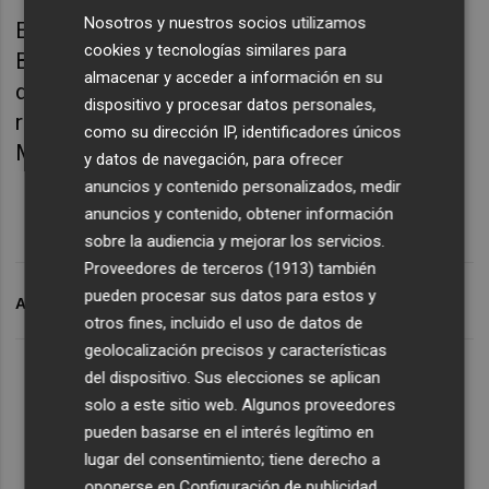
Nosotros y nuestros socios utilizamos
En cambio, el conjunto dirigido por Rubén
cookies y tecnologías similares para
Baraja se ha mostrado muy seguro
almacenar y acceder a información en su
defensivamente en Mestalla donde ha
dispositivo y procesar datos personales,
recibido 10 tantos, solo mejorado por el Real
como su dirección IP, identificadores únicos
Madrid con 9 dianas.
y datos de navegación, para ofrecer
anuncios y contenido personalizados, medir
anuncios y contenido, obtener información
sobre la audiencia y mejorar los servicios.
Proveedores de terceros (1913)
también
pueden procesar sus datos para estos y
ARCHIVADO EN
VALENCIA CF
otros fines, incluido el uso de datos de
geolocalización precisos y características
del dispositivo. Sus elecciones se aplican
solo a este sitio web. Algunos proveedores
pueden basarse en el interés legítimo en
lugar del consentimiento; tiene derecho a
oponerse en
Configuración de publicidad
.