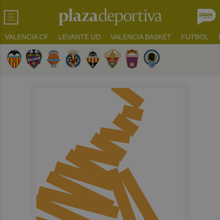
VALENCIA CF
LEVANTE UD
VALENCIA BASKET
FUTBOL