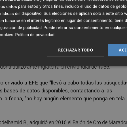
s datos para estos y otros fines, incluido el uso de datos de geolo
rísticas del dispositivo. Sus elecciones se aplican solo a este sitio
Golden Ball" que le distinguía como el mejor jugador d
 basarse en el interés legítimo en lugar del consentimiento; tiene 
ja fuerte de un banco de Nápoles, donde Maradona
guración de publicidad
. Puede retirar su consentimiento en cualqu
te orquestada por la mafia napolitana.
cookies
.
Política de privacidad
RECHAZAR TODO
ACE
en la casa Aguttes (Nueilly-sur-Seine) por un precio que
dólares por los que la casa de subastas Sotheby's vendió 
na utilizó ante Inglaterra en el Mundial de 1986.
do enviado a EFE que "llevó a cabo todas las búsqueda
as bases de datos disponibles, contactando a las
ta la fecha, "no hay ningún elemento que ponga en tela
Abdelhamid B., adquirió en 2016 el Balón de Oro de Marado