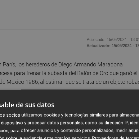
Publicado: 15/05/2024 ·
13:0
Actualizado: 15/05/2024 · 1
en París, los herederos de Diego Armando Maradona
ancesa para frenar la subasta del Balón de Oro que ganó el
e México 1986, al estimar que se trata de un objeto roba
cargado que recupere el Balón de Oro que le robaron 
able de sus datos
que emprenda acciones legales para que el balón no 
os socios utilizamos cookies y tecnologías similares para almacena
EFE el abogado Gilles Moreu, sin dar más detalles.
dispositivo y procesar datos personales, como su dirección IP, iden
ción, para ofrecer anuncios y contenido personalizados, medir anun
es décadas hasta que en 2016 la compró, inadvertidamente
n sobre la audiencia y mejorar los servicios.
Proveedores de tercer