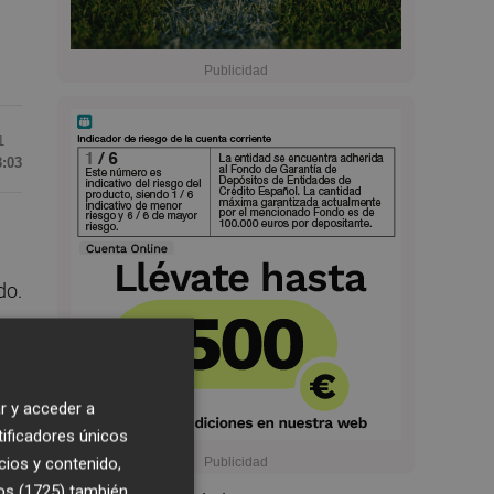
1
3:03
do.
a
se
r y acceder a
tificadores únicos
cios y contenido,
,
os (1725)
también