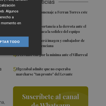
Últimas Noticias
calización
 web. Algunos
1
Foios rendirá homenaje a Ferran Torres este
el
derecho a
viernes
ier momento en
2
Sotelo resta importancia a la derrota ante el
Villarreal y destaca la solidez del equipo
3
Ferran Torres será imagen y embajador de
PTAR TODO
la Comunitat Valenciana
en
4
El Levante cae por la mínima ante el Villarreal
5
s
Elgezabal admite que no esperaba
marcharse "tan pronto" del Levante
Suscríbete al canal
na,
de Whatsapp