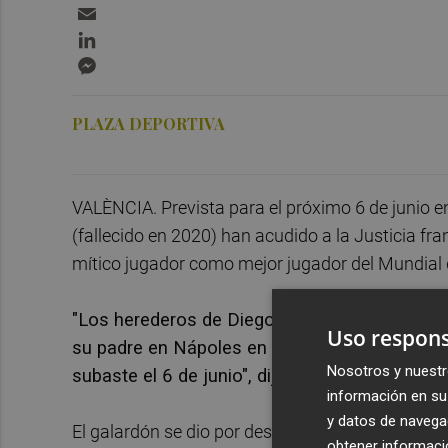
Email
LinkedIn
Messenger
PLAZA DEPORTIVA
VALÈNCIA. Prevista para el próximo 6 de junio 
(fallecido en 2020) han acudido a la Justicia fr
mítico jugador como mejor jugador del Mundial d
"Los herederos de Diego Maradona me han en
Uso respons
su padre en Nápoles en 1989. Me han pedido 
Nosotros y nuestr
subaste el 6 de junio", dijo este miércoles a 
información en su 
y datos de navega
El galardón se dio por desaparecido durante tr
obtener informació