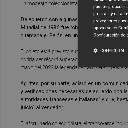
un modesto coleccionista por un precio irrisorio.
pueden procesar su
precisos y caracte
De acuerdo con algunas versiones, el "Adidas 
proveedores pueden
Mundial de 1986 fue robado en 1989 de la ca
oponerse en
Confi
guardaba el Balón, en una acción supuestamen
Configuración de 
CONFIGURAR
El objeto está previsto subastarse el 6 de junio 
podría ser récord superando los 9,2 millones de 
mayo del 2022 la legendaria camiseta que Marado
Aguttes, por su parte, aclaró en un comunica
y verificaciones necesarias de acuerdo con l
autoridades francesas e italianas" y que, has
juicio" al vendedor.
El afortunado coleccionista, el franco-argelino 