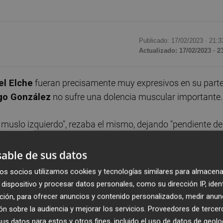
Publicado: 17/02/2023 ·
21:3
Actualizado: 17/02/2023 · 2
el Elche
fueran precisamente muy expresivos en su parte
go González
no sufre una dolencia muscular importante.
el muslo izquierdo", rezaba el mismo, dejando "pendiente de
. Al haber visto este en la visita al
Santiago Bernabéu
d
nta en el presente curso, Diego González no iba a jugar el
able de sus datos
 Santander
ante el
Espanyol
por sanción (
el
Comité de
os socios utilizamos cookies y tecnologías similares para almacena
ncuentro por ese motivo
), pero había dudas sobre si tend
dispositivo y procesar datos personales, como su dirección IP, iden
en la convocatoria para el choque frente al
Real Betis
del
ción, para ofrecer anuncios y contenido personalizados, medir anun
as con el comunicado del Elche de la tarde-noche del
n sobre la audiencia y mejorar los servicios.
Proveedores de tercer
ba a entender que el jugador no sufre una rotura de fibras 
s datos para estos y otros fines, incluido el uso de datos de geolo