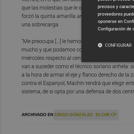
precisos y caracte
que las molestias que le obligaron a retirarse an
proveedores pueden
forzó la quinta amarilla antes) responden más 
oponerse en
Confi
una sobrecarga.
Configuración de 
"Me preocupa [...] le hemos tenido que cambiar 
CONFIGURAR
mucho y que podamos contar pronto con él", decí
miércoles respecto al central chiclanero. Pues b
van a suceder como el técnico soriano anhela: s
a la hora de armar el eje y flanco derecho de la 
contra el Espanyol, Machín tendrá que elegir en
sistema, de si opta por una defensa de dos centra
ARCHIVADO EN
DIEGO GONZÁLEZ
ELCHE CF