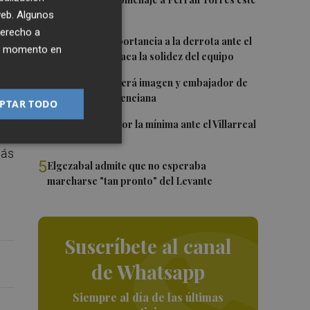
1
viernes
 web. Algunos
derecho a
2
Sotelo resta importancia a la derrota ante el
ier momento en
Villarreal y destaca la solidez del equipo
3
Ferran Torres será imagen y embajador de
la Comunitat Valenciana
PTAR TODO
del
4
El Levante cae por la mínima ante el Villarreal
sas
más
5
Elgezabal admite que no esperaba
marcharse "tan pronto" del Levante
Suscríbete al canal
de Whatsapp
Siempre al día de las últimas