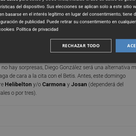
rísticas del dispositivo. Sus elecciones se aplican solo a este sitio
tes de tiempo en el duelo con el
Real Madrid
(el central
 basarse en el interés legítimo en lugar del consentimiento; tiene 
a una lesión muscular de carácter leve, como un edema o
guración de publicidad
. Puede retirar su consentimiento en cualqu
cookies
.
Política de privacidad
por molestias en el aductor. Esperemos que no haya sido
RECHAZAR TODO
ACE
a el preparador franjiverde, dijo
Pablo Machín
la noche 
ien, parece que por una vez en su etapa en el Elche las co
i no hay sorpresas, Diego González será una alternativa 
zaga de cara a la cita con el Betis. Antes, este domingo
tre
Helibelton
y/o
Carmona
y
Josan
(dependerá del
les o por tres).