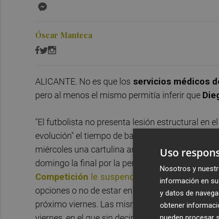
Messenger
Óscar Manteca
ALICANTE. No es que los
servicios médicos d
pero al menos el mismo permitía inferir que
Die
"El futbolista no presenta lesión estructural en 
evolución" el tiempo de baja del central chiclanero
miércoles una cartulina amarilla que hace la qui
Uso respons
domingo la final por la permanencia en
LaLiga
Nosotros y nuestr
Competición
le suspendió el jueves por un e
información en su 
opciones o no de estar en disposición de entrar 
y datos de navega
próximo viernes. Las mismas quedaban despejad
obtener informació
viernes, en el que sin decirlo abiertamente se da
pueden procesar su