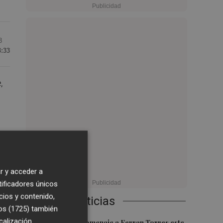
3
3:33
,
el
r y acceder a
ría
tificadores únicos
cios y contenido,
Últimas Noticias
os (1725)
también
y
calización
Foios rendirá homenaje a Ferran Torres este