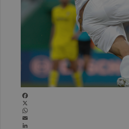
Facebook
X
WhatsApp
Email
LinkedIn