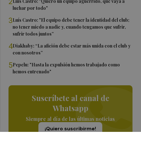
2
Luís Castro: "Quiero un equipo aguerrido, que vaya a
luchar por todo"
3
Luís Castro: "El equipo debe tener la identidad del club;
no tener miedo a nadie y, cuando tengamos que sufrir,
sufrir todos juntos”
4
Diakhaby: “La afición debe estar más unida con el club y
con nosotros”
5
Pepelu: "Hasta la expulsión hemos trabajado como
hemos entrenado"
Suscríbete al canal de
Whatsapp
Siempre al día de las últimas noticias
¡Quiero suscribirme!