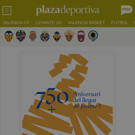
VALENCIA CF
LEVANTE UD
VALENCIA BASKET
FUTBOL