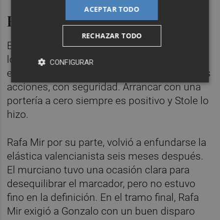
ACEPTAR TODO
Rafa Mir y Dimitrievski
RECHAZAR TODO
El guardameta entró directo al once y jugó
los 90 minutos. El macedonio no tuvo
CONFIGURAR
excesivo trabajo, pero resolvió bien todas las
acciones, con seguridad. Arrancar con una
portería a cero siempre es positivo y Stole lo
hizo.
Rafa Mir por su parte, volvió a enfundarse la
elástica valencianista seis meses después.
El murciano tuvo una ocasión clara para
desequilibrar el marcador, pero no estuvo
fino en la definición. En el tramo final, Rafa
Mir exigió a Gonzalo con un buen disparo