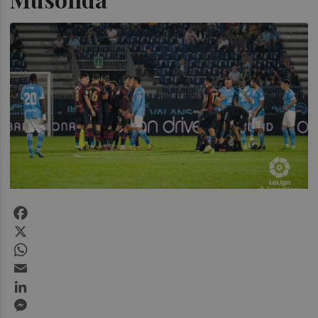
Facebook
X
WhatsApp
Email
LinkedIn
Messenger