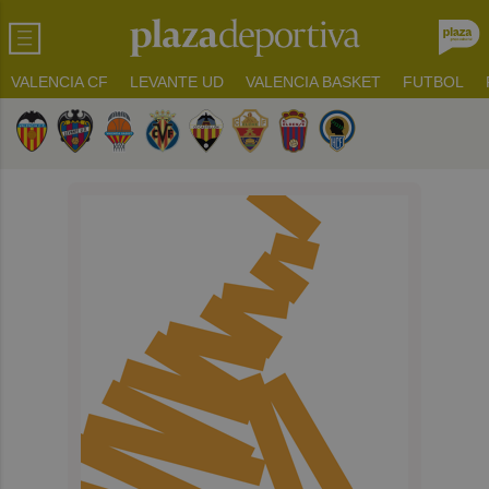
VALENCIA CF
LEVANTE UD
VALENCIA BASKET
FUTBOL