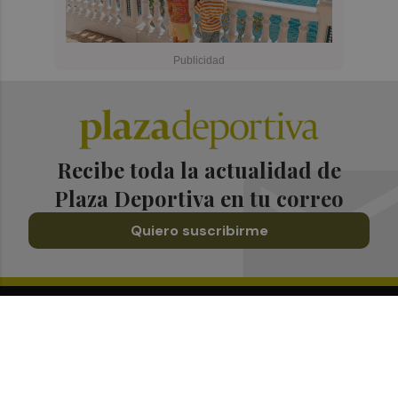
Recibe toda la actualidad de
Plaza Deportiva en tu correo
Quiero suscribirme
Suscríbete al Boletín
Todos los días a primera hora en tu email