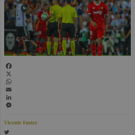
Facebook
X
WhatsApp
Email
LinkedIn
Messenger
Vicente Fuster