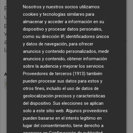
Nosotros y nuestros socios utilizamos
Por tanto, el derbi de este sábado adquiere
cookies y tecnologías similares para
un valor doble más allá de los tres puntos y
almacenar y acceder a información en su
puede permitir al valencianismo irse de
dispositivo y procesar datos personales,
vacaciones con más tranquilidad para
como su dirección IP, identificadores únicos
afrontar un cargado mes de enero al alternar
y datos de navegación, para ofrecer
la competición liguera y la Copa del Rey.
anuncios y contenido personalizados, medir
anuncios y contenido, obtener información
sobre la audiencia y mejorar los servicios.
Proveedores de terceros (1913)
también
ARCHIVADO EN
VALENCIA CF
CHAMPIONS LEAGUE
pueden procesar sus datos para estos y
SEVILLA FC
otros fines, incluido el uso de datos de
geolocalización precisos y características
del dispositivo. Sus elecciones se aplican
solo a este sitio web. Algunos proveedores
pueden basarse en el interés legítimo en
lugar del consentimiento; tiene derecho a