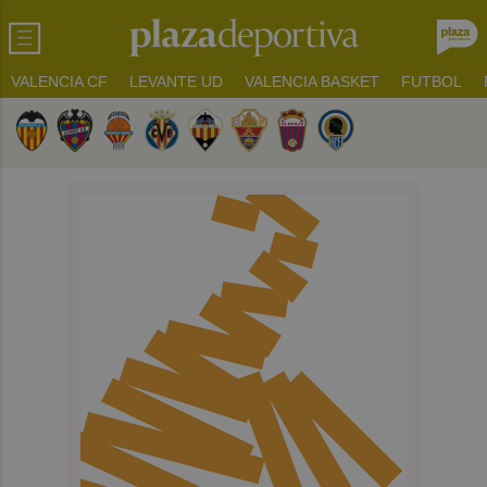
VALENCIA CF
LEVANTE UD
VALENCIA BASKET
FUTBOL