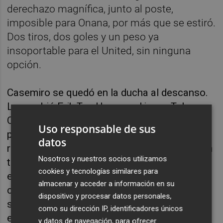
derechazo magnífica, junto al poste,
imposible para Onana, por más que se estiró.
Dos tiros, dos goles y un peso ya
insoportable para el United, sin ninguna
opción.
Casemiro se quedó en la ducha al descanso.
Lo cambió Erik Ten Hag por el joven Toby
Collyer, ante su segundo encuentro con el
Uso responsable de sus
primer equipo de los 'Diablos Rojos'. No hubo
datos
reacción del equipo local. Lo aparentó con un
Nosotros y nuestros socios utilizamos
tiro de Zirkzee, repelido por Alisson, pero
cookies y tecnologías similares para
entendió que la remontada era imposible,
almacenar y acceder a información en su
cuando Mohamed Salah anotó el 0-3. Tan
dispositivo y procesar datos personales,
solo era el minuto 53. Instantes después, el
como su dirección IP, identificadores únicos
egipcio rozó el 0-4. Su tiro lo lanzó
y datos de navegación, para ofrecer