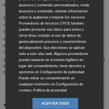
demasiado alto.
anuncios y contenido personalizados, medir
anuncios y contenido, obtener información
sobre la audiencia y mejorar los servicios.
En la grada estaba Federico Chiesa, que
Proveedores de terceros (1913)
también
comprobó la exigente competencia que
pueden procesar sus datos para estos y
tendrá por delante en su nueva aventura en
otros fines, incluido el uso de datos de
el Liverpool, cuya cantidad de recursos para
geolocalización precisos y características
el asalto a cualquier título que se proponga
del dispositivo. Sus elecciones se aplican
quedó patente cuando sustituyó a Luis Díaz
solo a este sitio web. Algunos proveedores
y entró en su lugar Cody Gakpo. Avisado está
pueden basarse en el interés legítimo en
el Manchester City, con el que comparte el
lugar del consentimiento; tiene derecho a
liderato.
oponerse en
Configuración de publicidad
.
Puede retirar su consentimiento en
cualquier momento en
Configuración de
cookies
.
Política de privacidad
ACEPTAR TODO
ARCHIVADO EN