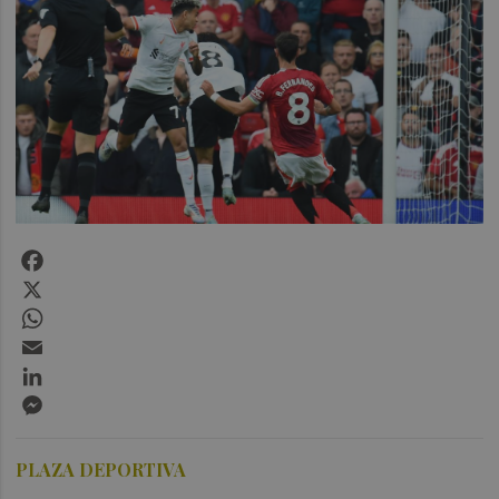
Facebook
X
WhatsApp
Email
LinkedIn
Messenger
PLAZA DEPORTIVA