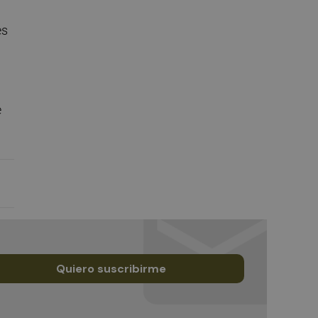
es
e
Quiero suscribirme