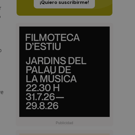
¡Quiero suscribirme!
r
o
o
ve