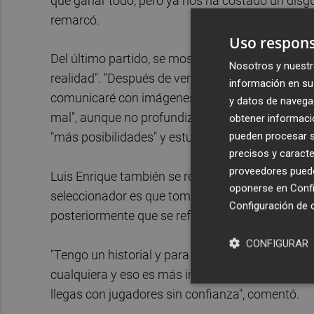
que ganar todo, pero ya nos ha costado un disg
remarcó.
Uso respons
Del último partido, se mostró menos pesimista ya
Nosotros y nuestr
realidad". "Después de verlo la reflexión es más 
información en su 
comunicaré con imágenes", admitió del de Gijón a
y datos de navega
mal", aunque no profundizaron "demasiado", mien
obtener informació
pueden procesar su
"más posibilidades" y estuviesen "más incisivos"
precisos y caracte
proveedores pueden
Luis Enrique también se refirió al debate sobre 
oponerse en
Confi
seleccionador es que tome mis decisiones según 
Configuración de 
posteriormente que se refería a los medios que s
CONFIGURAR
"Tengo un historial y para eso me han firmado. 
cualquiera y eso es más importante que tener sol
llegas con jugadores sin confianza", comentó.