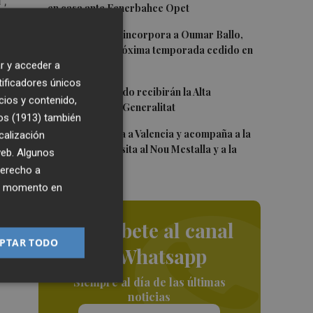
",
en casa ante Fenerbahce Opet
3
Valencia Basket incorpora a Oumar Ballo,
que jugará la próxima temporada cedido en
r y acceder a
Galatasaray
tificadores únicos
4
Ferran y Grimaldo recibirán la Alta
cios y contenido,
Distinción de la Generalitat
ran
os (1913)
también
5
Kiat Lim regresa a Valencia y acompaña a la
calización
ió.
plantilla en su visita al Nou Mestalla y a la
 web. Algunos
Basílica
derecho a
omo
ier momento en
Suscríbete al canal
PTAR TODO
de Whatsapp
Siempre al día de las últimas
noticias