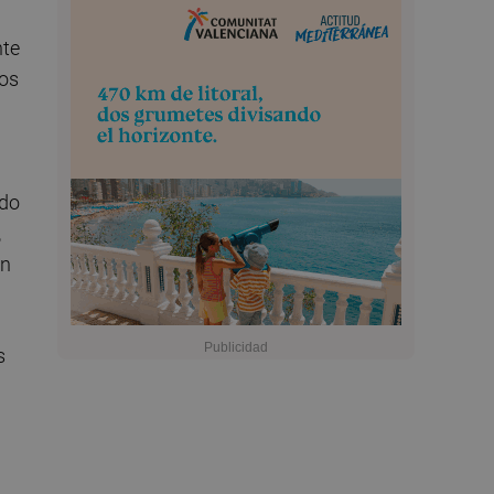
nte
tos
udo
,
ón
s