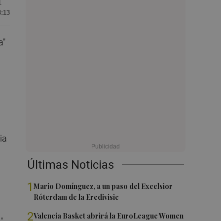
1
8:13
a"
ia
Últimas Noticias
1
Mario Domínguez, a un paso del Excelsior
Róterdam de la Eredivisie
2
Valencia Basket abrirá la EuroLeague Women