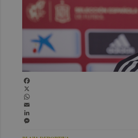
Facebook
X
WhatsApp
Email
LinkedIn
Messenger