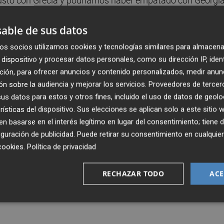
usto con Grecia y podríamos haber empatado con Georgia
able de sus datos
 que "la tensión del propio partido distorsiona la propia
os socios utilizamos cookies y tecnologías similares para almacena
positiva y así se lo comuniqué a los jugadores y se lo
dispositivo y procesar datos personales, como su dirección IP, iden
l que la primera parte en Tiflis no le pareció "para nada
ción, para ofrecer anuncios y contenido personalizados, medir anun
tras que "el desgaste" local hizo que en la segunda tuvie
n sobre la audiencia y mejorar los servicios.
Proveedores de tercer
s datos para estos y otros fines, incluido el uso de datos de geolo
. "Nos llevamos el partido creo que de manera justa", añad
rísticas del dispositivo. Sus elecciones se aplican solo a este sitio
 basarse en el interés legítimo en lugar del consentimiento; tiene 
la no existencia de un once fijo. "Lo que no puedo hacer c
guración de publicidad
. Puede retirar su consentimiento en cualqu
lo que quiera Pepe, Lucas o Manolo", ironizó, aclarando
cookies
.
Política de privacidad
on los que generan "opinión".
RECHAZAR TODO
ACE
Estoy encantado, tengo 24 jugadores y podría jugar
o once, que luego se te lesionan tres antes de la EURO y