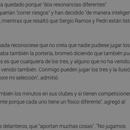
ha quedado porque "dos resonancias diferentes"
uerían "correr riesgos" y han decidido "de manera intelige
, mientras que resaltó que Sergio Ramos y Pedri están lis
ada reconociese que no creía que nadie pudiese jugar los
ectaba también la portería, bromeó diciendo que también p
os es que cualquiera de los tres, y alguno que no ha venido
enido también. Conmigo pueden jugar los tres y la ilusi
ore mi selección", admitió.
mbién los minutos en sus clubes y si tienen competicione
te porque cada uno tiene un físico diferente", agregó al
 sus delanteros, que "aportan muchas cosas". "No jugamos