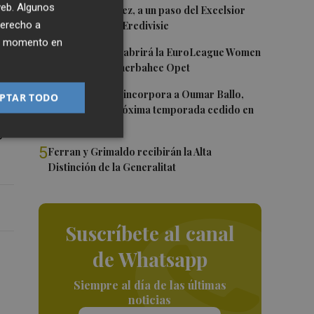
 web. Algunos
2
Mario Domínguez, a un paso del Excelsior
os
derecho a
Róterdam de la Eredivisie
ier momento en
3
Valencia Basket abrirá la EuroLeague Women
en casa ante Fenerbahce Opet
4
Valencia Basket incorpora a Oumar Ballo,
PTAR TODO
que jugará la próxima temporada cedido en
Galatasaray
s
5
Ferran y Grimaldo recibirán la Alta
Distinción de la Generalitat
Suscríbete al canal
de Whatsapp
Siempre al día de las últimas
noticias