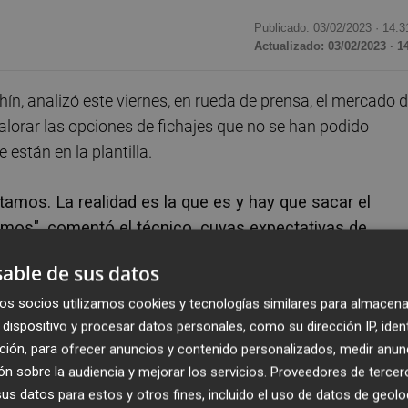
Publicado: 03/02/2023 ·
14:3
Actualizado: 03/02/2023 · 1
ín, analizó este viernes, en rueda de prensa, el mercado 
alorar las opciones de fichajes que no se han podido
están en la plantilla.
tamos. La realidad es la que es y hay que sacar el
mos", comentó el técnico, cuyas expectativas de
de invierno, ya que reclamó desde hace tiempo un
able de sus datos
os socios utilizamos cookies y tecnologías similares para almacena
dispositivo y procesar datos personales, como su dirección IP, iden
mos más nivel que los puntos que hemos obtenido", defendió
ción, para ofrecer anuncios y contenido personalizados, medir anun
e mercado con "incertidumbre".
n sobre la audiencia y mejorar los servicios.
Proveedores de tercer
s datos para estos y otros fines, incluido el uso de datos de geolo
jor confiar en los profesionales. Cada uno ha intenta