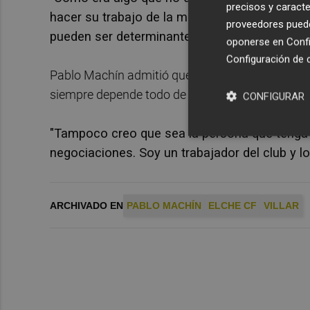
precisos y caracte
hacer su trabajo de la mejor manera. Cuando
proveedores pueden
pueden ser determinantes", apuntó el prepara
oponerse en
Confi
Configuración de 
Pablo Machín admitió que le hubiera gustado ten
siempre depende todo de una sola parte.
CONFIGURAR
"Tampoco creo que sea la persona que tenga q
negociaciones. Soy un trabajador del club y l
ARCHIVADO EN
PABLO MACHÍN
ELCHE CF
VILLAR