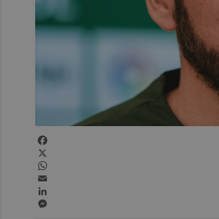
Facebook
X
WhatsApp
Email
LinkedIn
Messenger