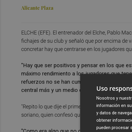
Alicante Plaza
ELCHE (EFE). El entrenador del Elche, Pablo Mach
fichajes de su club y señaló que por encima de v
concretar hay que centrarse en los jugadores que 
"Hay que ser positivos y pensar en los que es
máximo rendimiento a los jugadores que tene
refuerzos no se han cumplido en el mercado 
Uso respons
central más y un medio centro defensivo.
Nosotros y nuestr
información en su 
"Repito lo que dije el primer día: creo que tene
y datos de navega
soriano, quien confesó que vivió el último día d
obtener informació
pueden procesar su
"Como era algo que no dependía de uno, es me