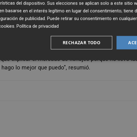
rísticas del dispositivo. Sus elecciones se aplican solo a este sitio
 se dejan las cosas para el último momento esos flec
 basarse en el interés legítimo en lugar del consentimiento; tiene 
dor.
guración de publicidad
. Puede retirar su consentimiento en cualqu
cookies
.
Política de privacidad
er antes los refuerzos de invierno pero asumió que no
RECHAZAR TODO
ACE
ue explicar el mercado de fichajes porque no llevo la
o hago lo mejor que puedo", resumió.