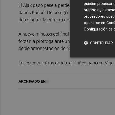
pueden procesar su
El Ajax pasó pese a perder por 3-1 en el campo d
precisos y caracte
danés Kasper Dolberg (m.27), pero justo antes d
proveedores pueden
dos dianas -la primera de penalti- de Alexandre 
oponerse en
Confi
Configuración de 
A nueve minutos del final Rachid Ghezzal dio emo
forzar la prórroga ante un equipo holandés que a
CONFIGURAR
doble amonestación de Nick Viergever.
En los encuentros de ida, el United ganó en Vigo
ARCHIVADO EN