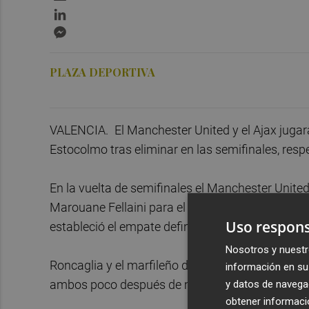
LinkedIn
Messenger
PLAZA DEPORTIVA
VALENCIA.
El Manchester United y el Ajax jugar
Estocolmo tras eliminar en las semifinales, respe
En la vuelta de semifinales el Manchester United
Marouane Fellaini para el equipo inglés en el min
Uso respons
estableció el empate definitivo.
Nosotros y nuestr
Roncaglia y el marfileño del United Eric Bailly 
información en su 
ambos poco después de marcar el argentino.
y datos de navega
obtener informació