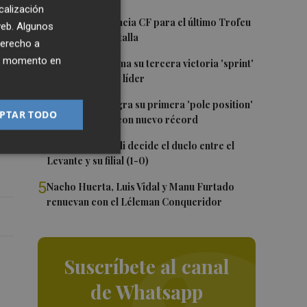
calización
1
El once del Valencia CF para el último Trofeu
 web. Algunos
on
Taronja de Mestalla
derecho a
ier momento en
2
Jorge Martín suma su tercera victoria 'sprint'
del año y es más líder
3
Jorge Martín logra su primera 'pole position'
por
PTAR TODO
en Silverstone, con nuevo récord
4
Un gol de Bardeli decide el duelo entre el
Levante y su filial (1-0)
5
Nacho Huerta, Luis Vidal y Manu Furtado
renuevan con el Léleman Conqueridor
Suscríbete al canal
de Whatsapp