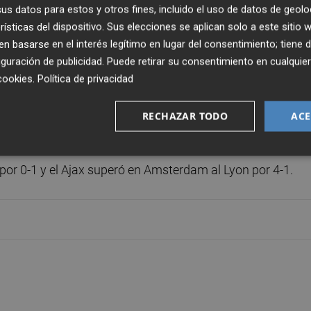
s datos para estos y otros fines, incluido el uso de datos de geolo
el Lyon. El equipo holandés se adelantó con un tanto del
rísticas del dispositivo. Sus elecciones se aplican solo a este sitio
el descanso el cuadro francés dio la vuelta al marcador c
 basarse en el interés legítimo en lugar del consentimiento; tiene 
Lacazette (45 y 45+).
guración de publicidad
. Puede retirar su consentimiento en cualqu
cookies
.
Política de privacidad
ción a la eliminatoria al poner a su equipo a un tanto de
 siete del final se quedó con uno menos por la expulsión 
RECHAZAR TODO
ACE
 por 0-1 y el Ajax superó en Amsterdam al Lyon por 4-1.