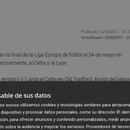
Publicado: 11/05/2017 ·
15:2
Actualizado: 11/05/2017 · 2
án la final de la Liga Europa de fútbol el 24 de mayo en
ctivamente, al Celta y al Lyon.
 empató 1-1 ante el Celta en Old Trafford. Anotó del belga
uto 17 y, a cinco del final, el argentino Facundo Roncaglia
able de sus datos
os socios utilizamos cookies y tecnologías similares para almacena
fueron expulsados en el minuto 89 por un encontronazo ent
dispositivo y procesar datos personales, como su dirección IP, iden
ción, para ofrecer anuncios y contenido personalizados, medir anun
n sobre la audiencia y mejorar los servicios.
Proveedores de tercer