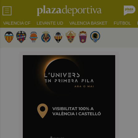
VALENCIA CF
LEVANTE UD
VALENCIA BASKET
FUTBOL