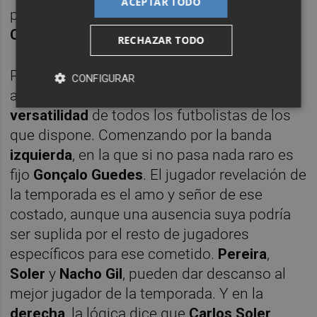
ACEPTAR TODO
partido determinado con una
dupla
Coquelin-Kondogbia
.
RECHAZAR TODO
Para las
bandas
, Marcelino disfruta de un
CONFIGURAR
amplio catálogo de opciones debido a la
versatilidad
de todos los futbolistas de los
que dispone. Comenzando por la banda
izquierda
, en la que si no pasa nada raro es
fijo
Gonçalo Guedes
. El jugador revelación de
la temporada es el amo y señor de ese
costado, aunque una ausencia suya podría
ser suplida por el resto de jugadores
específicos para ese cometido.
Pereira
,
Soler
y
Nacho Gil
, pueden dar descanso al
mejor jugador de la temporada. Y en la
derecha
, la lógica dice que
Carlos Soler