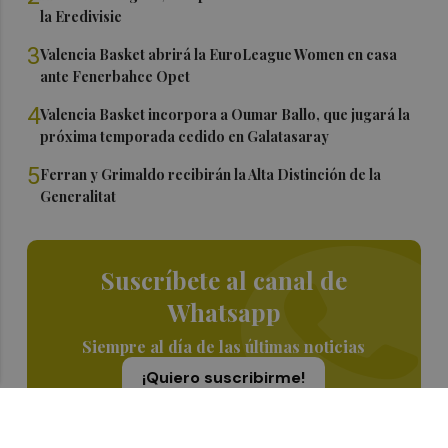
la Eredivisie
3
Valencia Basket abrirá la EuroLeague Women en casa
ante Fenerbahce Opet
4
Valencia Basket incorpora a Oumar Ballo, que jugará la
próxima temporada cedido en Galatasaray
5
Ferran y Grimaldo recibirán la Alta Distinción de la
Generalitat
Suscríbete al canal de
Whatsapp
Siempre al día de las últimas noticias
¡Quiero suscribirme!