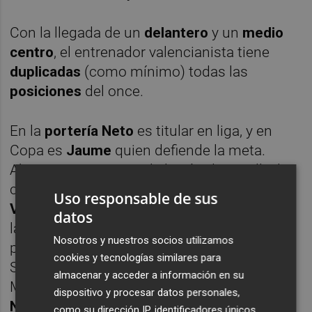
Con la llegada de un
delantero
y un
medio
centro
, el entrenador valencianista tiene
duplicadas
(como mínimo) todas las
posiciones
del once.
En la
portería
Neto
es titular en liga, y en
Copa es
Jaume
quien defiende la meta.
Ahora mismo, pese a la lesión de Murillo, los
cuatro
centrales
(
Garay
,
Gabriel
,
Murillo
y
Uso responsable de sus
Vezo
) cumplen a la perfección. La dupla en
datos
la
izquierda
formada por
Gayà
y
Lato
ofrece
Nosotros y nuestros socios utilizamos
prestaciones de garantías en ambos casos.
cookies y tecnologías similares para
Sólo hay
dudas
en el
lateral derecho
. A
almacenar y acceder a información en su
Marcelino
no
le
convencen
Montoya
ni
dispositivo y procesar datos personales,
Nacho Vidal
, y a la espera de qué ocurre con
como su dirección IP, identificadores únicos