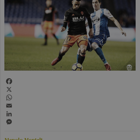
Facebook
X
WhatsApp
Email
LinkedIn
Messenger
Manolo Montalt