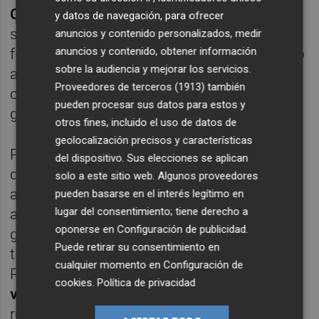
Cancelo
(él quiere venir, el Inter no lo quiere
y datos de navegación, para ofrecer
soltar y Mendes está intentando que el
anuncios y contenido personalizados, medir
anuncios y contenido, obtener información
futbolista vuelva), no le ha temblado el pulso
sobre la audiencia y mejorar los servicios.
a la hora de alinear a Rubén Vezo en el
Proveedores de terceros (1913)
también
costado diestro. Se pierde llegada, pero se
pueden procesar sus datos para estos y
gana en firmeza defensiva.
otros fines, incluido el uso de datos de
geolocalización precisos y características
Para la zona ancha, la llegada de
Coquelin
le
del dispositivo. Sus elecciones se aplican
quita el cartel de "problemón" a cada
solo a este sitio web. Algunos proveedores
ausencia de
Kondogbia
. El ex del Arsenal
pueden basarse en el interés legítimo en
lugar del consentimiento; tiene derecho a
apuntó en Coruña a ser ese futbolista que
oponerse en
Configuración de publicidad
.
guarda las espaldas de
Parejo
sin casi
Puede retirar su consentimiento en
tiempo de adaptación. Para la ausencia de
cualquier momento en
Configuración de
Parejo, se puede "jugar" con la
cookies
.
Política de privacidad
versatilidad
de
Carlos Soler
una vez se
recupere e incluso se podría probar en algún