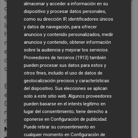
almacenar y acceder a información en su
ofrece su nueva plantilla. Como buen
dispositivo y procesar datos personales,
entrenador, le gustaría haber reforzado más
como su dirección IP, identificadores únicos
la banda izquierda y la delantera, incluso
y datos de navegación, para ofrecer
haber fichado otro centrocampista de perfil
anuncios y contenido personalizados, medir
más defensivo por si falla Kondogbia, pero
anuncios y contenido, obtener información
sobre la audiencia y mejorar los servicios.
en líneas generales y viendo lo que tenía
Proveedores de terceros (1913)
también
cuando llegó Marcelino está muy contento
pueden procesar sus datos para estos y
con lo que ahora entrena.
otros fines, incluido el uso de datos de
geolocalización precisos y características
El asturiano no puede esconder su felicidad
del dispositivo. Sus elecciones se aplican
e irradia alegría diariamente en la Ciudad
solo a este sitio web. Algunos proveedores
Deportiva de Paterna. En el trato diario es
pueden basarse en el interés legítimo en
meticuloso con sus zonas de trabajo pero
lugar del consentimiento; tiene derecho a
oponerse en
Configuración de publicidad
.
muy educado con cada trabajador del club.
Puede retirar su consentimiento en
No para de repetirle a su entorno que van a
cualquier momento en
Configuración de