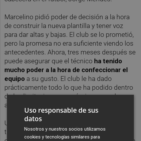
Marcelino pidió poder de decisión a la hora
de construir la nueva plantilla y tener voz
para dar altas y bajas. El club se lo prometió,
pero la promesa no era suficiente viendo los
antecedentes. Ahora, tres meses después se
puede asegurar que el técnico
ha tenido
mucho poder a la hora de confeccionar el
equipo
a su gusto. El club le ha dado
prácticamente todo lo que ha podido dentro
de las limitaciones económicas que el
asturiano ya conocía que habrían.
Uso responsable de sus
datos
Una vez cerrado el mercado de fichajes el
Nosotros y nuestros socios utilizamos
técnico se muestra muy satisfecho con el
cookies y tecnologías similares para
equipo que tiene y con las alternativas que le