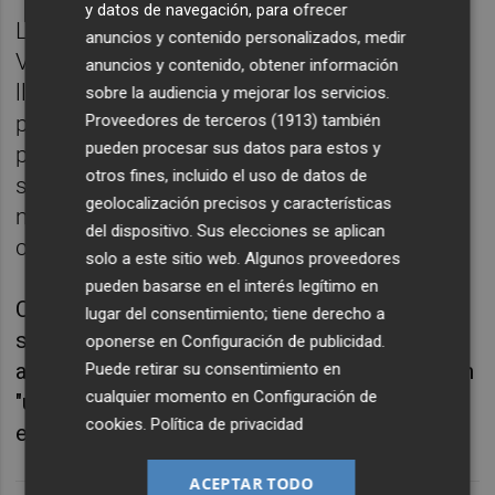
y datos de navegación, para ofrecer
La delegada del Gobierno en la Comunitat
anuncios y contenido personalizados, medir
Valenciana, Gloria Calero, ha hecho un
anuncios y contenido, obtener información
llamamiento a los asistentes al Gran Premio
sobre la audiencia y mejorar los servicios.
Proveedores de terceros (1913)
también
para que "hagan caso" a la Guardia Civil, y ha
pueden procesar sus datos para estos y
pedido prudencia para evitar contagios y
otros fines, incluido el uso de datos de
seguir las recomendaciones de uso de
geolocalización precisos y características
mascarilla, distancia de seguridad e higiene,
del dispositivo. Sus elecciones se aplican
con el fin de tener un premio "para disfrutar".
solo a este sitio web. Algunos proveedores
pueden basarse en el interés legítimo en
Calero ha destacado el dispositivo de
lugar del consentimiento; tiene derecho a
seguridad que se va a desplegar, no solo de
oponerse en
Configuración de publicidad
.
agentes, también de helicópteros y drones, en
Puede retirar su consentimiento en
cualquier momento en
Configuración de
"un gran evento social, deportivo y
cookies
.
Política de privacidad
económico" como es el premio de Cheste.
ACEPTAR TODO