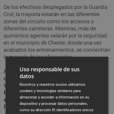
De los efectivos desplegados por la Guardia
Civil, la mayoría estarán en las diferentes
zonas del circuito como los accesos y
diferentes carreteras. Mientras, más de
quinientos agentes velarán por la seguridad
en el municipio de Cheste, donde una vez
acabados los entrenamientos, se concentran
la mayoría de los aficionados.
Uso responsable de sus
Además, los controles de carreteras se
datos
desplegarán no sólo en la Comunitat
Nosotros y nuestros socios utilizamos
Valenciana, sino también en otros puntos de
cookies y tecnologías similares para
España por donde se prevé que pasen
almacenar y acceder a información en su
aficionados que acudan o regresen del Gran
dispositivo y procesar datos personales,
Premio.
como su dirección IP, identificadores únicos