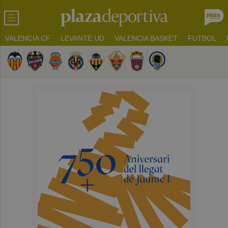
VALENCIA CF
LEVANTE UD
VALENCIA BASKET
FUTBOL