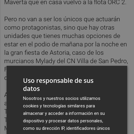
Maverta que en casa vuelvo a la flota ORC 2.
Pero no van a ser los únicos que actuarán
como protagonistas, sino que hay otras
unidades que tienes muchas opciones de
estar en el podio de mañana por la noche en
la gran fiesta de Astoria, caso de los
murcianos Mylady del CN Villa de San Pedro,
Fandango 300 del CN Portman o Hakuna S
del RCR Cartagena.
Uso responsable de sus
datos
A ellos se unen a esa quinielas para estar en
Nosotros y nuestros socios utilizamos
alguno de los podios los locales Ozu Dos,
cookies y tecnologías similares para
Trabuco, Griego, todos ellos del RCN
almacenar y acceder a información en su
Torrevieja, o Pulpo Negro y Sogai del CN
dispositivo y procesar datos personales,
Marina Internacional de Torrevieja o el See
como su dirección IP, identificadores únicos