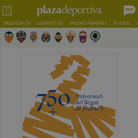
VALENCIA CF
LEVANTE UD
VALENCIA BASKET
FUTBOL