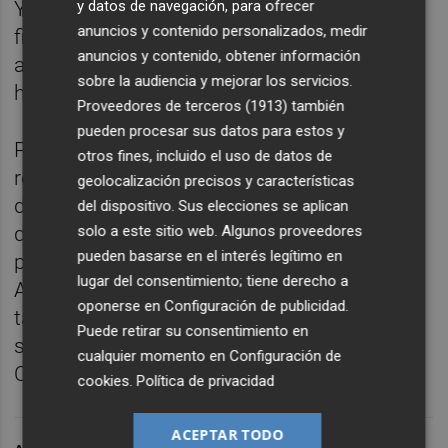
y datos de navegación, para ofrecer
You del CN Guardarmar, además del
anuncios y contenido personalizados, medir
finlandés Sopu Dos que navega por el club
anuncios y contenido, obtener información
anfitrión o el holandés Lestes Dos que lo
sobre la audiencia y mejorar los servicios.
hace por el club vecino.
Proveedores de terceros (1913)
también
pueden procesar sus datos para estos y
Por delante una intensa jornada con un
otros fines, incluido el uso de datos de
recorrido costero por la mañana, con el top
geolocalización precisos y características
de salida a las 11.30 horas y con una
del dispositivo. Sus elecciones se aplican
solo a este sitio web. Algunos proveedores
distancia sobre 12 millas aproximadamente
pueden basarse en el interés legítimo en
para obtener los vencedores de la 5ª Regata
lugar del consentimiento; tiene derecho a
Astoria-55º Travesía a Cabo Roig. Ya por la
oponerse en
Configuración de publicidad
.
tarde se celebrarán dos regatas barlovento-
Puede retirar su consentimiento en
sotavento y que da pie al vencedor de la
cualquier momento en
Configuración de
Copa Astoria en su cuarta edición.
cookies
.
Política de privacidad
ACEPTAR TODO