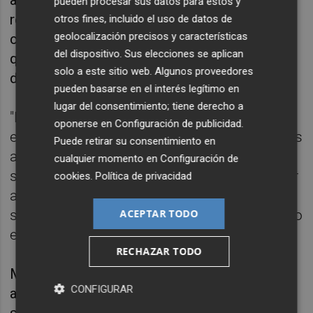
pueden procesar sus datos para estos y
repartirá responsabilidades, como las
otros fines, incluido el uso de datos de
geolocalización precisos y características
comparecencias ante la prensa, para evitar
del dispositivo. Sus elecciones se aplican
que todo quede ensombrecido por su
solo a este sitio web. Algunos proveedores
dimensión.
pueden basarse en el interés legítimo en
lugar del consentimiento; tiene derecho a
"No quiero monopolizar todo el espacio de
oponerse en
Configuración de publicidad
.
este equipo. Cuando hemos ido todos juntos
Puede retirar su consentimiento en
a por algo es cuando hemos brillado más",
cualquier momento en
Configuración de
señaló el delantero, orgulloso de representar
cookies
.
Política de privacidad
a una nueva generación que va a marcar la
ACEPTAR TODO
selección francesa subcampeona del mundo
en el pasado Mundial.
RECHAZAR TODO
Mbappé, que pretende ser "un capitán que
CONFIGURAR
aglutina", no espera que el brazalete cambie
su forma de jugar ni su manera de