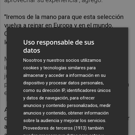
"Iremos de la mano para que esta selección
vuelva a reinar en Europa y en el mundo.
Cuando él tenga algo que decir, me sentaré y
Uso responsable de sus
le escucharé", comentó.
datos
Mbappé, acusado en muchas ocasiones de
Nosotros y nuestros socios utilizamos
individualista, dentro y fuera del terreno de
cookies y tecnologías similares para
juego, aseguró que llevar el brazalete de su
almacenar y acceder a información en su
dispositivo y procesar datos personales,
país le permitirá demostrar que su "obsesión
como su dirección IP, identificadores únicos
es ganar y que no se gana sin equipo".
y datos de navegación, para ofrecer
anuncios y contenido personalizados, medir
A sus 24 años, el parisiense sabe que su
anuncios y contenido, obtener información
condición de estrella planetaria puede otorgar
sobre la audiencia y mejorar los servicios.
al puesto una dimensión diferente que oculte
Proveedores de terceros (1913)
también
al resto del equipo, por lo que afirmó que