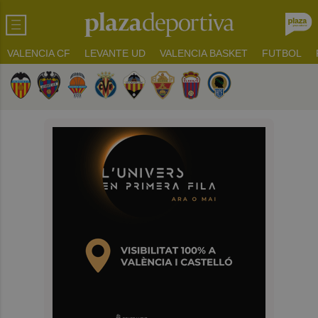
VALENCIA CF
LEVANTE UD
VALENCIA BASKET
FUTBOL