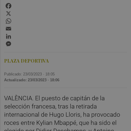
Facebook
X
WhatsApp
Email
LinkedIn
Messenger
PLAZA DEPORTIVA
Publicado: 23/03/2023 ·
18:05
Actualizado: 23/03/2023 · 18:06
VALÈNCIA. El puesto de capitán de la
selección francesa, tras la retirada
internacional de Hugo Lloris, ha provocado
roces entre Kylian Mbappé, que ha sido el
elegido por Didier Deschamps, y Antoine