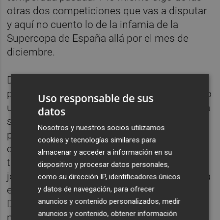
otras dos competiciones que vas a disputar
y aquí no cuento lo de la infamia de la
Supercopa de España allá por el mes de
diciembre.
De la confección de la plantilla poco más se
puede añadir a todo lo que venimos diciendo
Uso responsable de sus
unos y otros. Me consta que el Valencia está
datos
siguiendo a otro futbolista asiático, japonés
Nosotros y nuestros socios utilizamos
por más señas, caído a banda izquierda y
cookies y tecnologías similares para
con buena llegada al área. Me consta
almacenar y acceder a información en su
también que del mercado holandés gusta el
dispositivo y procesar datos personales,
joven jugador del Heerenveen, Kik Pierie para
como su dirección IP, identificadores únicos
el centro de la defensa, si sale el francés
y datos de navegación, para ofrecer
anuncios y contenido personalizados, medir
Diakhaby, pero este es un nombre de entre
anuncios y contenido, obtener información
muchos otros que se están barajando. El