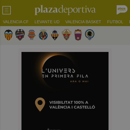
VALENCIA CF
LEVANTE UD
VALENCIA BASKET
FUTBOL