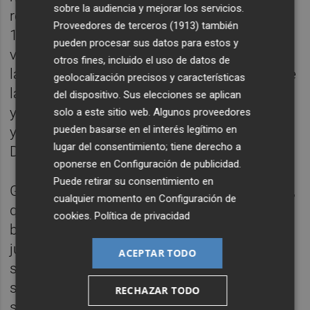
sobre la audiencia y mejorar los servicios.
rendimiento de este americano-holandés de
Proveedores de terceros (1913)
también
19 años ha sido muy bueno y su contrato
pueden procesar sus datos para estos y
vence en el 2020: con buena presencia en
otros fines, incluido el uso de datos de
las dos áreas, tiene la posibilidad de jugar de
geolocalización precisos y características
lateral izquierdo (como demanda Marcelino)
del dispositivo. Sus elecciones se aplican
y tiene buena altura. Lo malo es que el Ajax
solo a este sitio web. Algunos proveedores
pueden basarse en el interés legítimo en
ya le tiene casi convencido para sustituir a
lugar del consentimiento; tiene derecho a
De Ligt si este se marcha.
oponerse en
Configuración de publicidad
.
Puede retirar su consentimiento en
Gusta también el danés Andreas Skov Olsen,
cualquier momento en
Configuración de
que puede jugar en cualquiera de las dos
cookies
.
Política de privacidad
bandas, como extremo o como interior. Su
juventud (18 años) así como su rendimiento
ACEPTAR TODO
son dos valores en alza dentro de la
secretaría técnica del club y su coste no
RECHAZAR TODO
sería muy elevado, aunque ya se dice que el