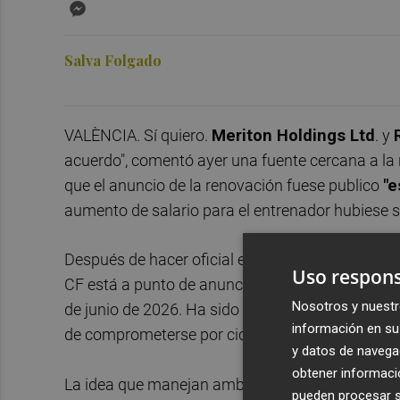
Messenger
Salva Folgado
VALÈNCIA. Sí quiero.
Meriton Holdings Ltd
. y
acuerdo", comentó ayer una fuente cercana a la
que el anuncio de la renovación fuese publico
"e
aumento de salario para el entrenador hubiese s
Después de hacer oficial esta semana la contrata
Uso respons
CF está a punto de anunciar que su bandera actu
Nosotros y nuestr
de junio de 2026. Ha sido decisión del entrenad
información en su 
de comprometerse por ciclos cortos.
y datos de navega
obtener informació
La idea que manejan ambas partes es cerrar dur
pueden procesar su