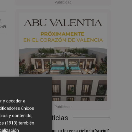
0
3:49
a
0
r y acceder a
o
tificadores únicos
cios y contenido,
Últimas Noticias
os (1913)
también
1
calización
Jorge Martín suma su tercera victoria 'sprint'