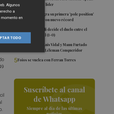
del año y es más líder
 web. Algunos
derecho a
2
Jorge Martín logra su primera 'pole position'
ier momento en
en Silverstone, con nuevo récord
3
Un gol de Bardeli decide el duelo entre el
Levante y su filial (1-0)
PTAR TODO
4
Nacho Huerta, Luis Vidal y Manu Furtado
renuevan con el Léleman Conqueridor
5
ido
Foios se vuelca con Ferran Torres
49
Suscríbete al canal
cil
de Whatsapp
al
Siempre al día de las últimas
o.
noticias