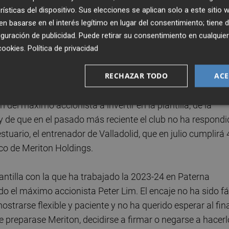
 las condiciones deportivas y económicas. Si las
rísticas del dispositivo. Sus elecciones se aplican solo a este sitio
del entrenador, no se tuercen, y la renovación no es un
 basarse en el interés legítimo en lugar del consentimiento; tiene 
go de la semana que viene. En el club hay optimismo al
guración de publicidad
. Puede retirar su consentimiento en cualqu
muy positiva.
cookies
.
Política de privacidad
RECHAZAR TODO
ACE
b. Y pretende apuntalar y consolidar el proyecto que ha
 el de construir un equipo de presente y de futuro en
 del máximo accionista a invertir en la plantilla, de la
y de que en el pasado más reciente el club no ha respond
tuario, el entrenador de Valladolid, que en julio cumplirá 
ico de Meriton Holdings.
antilla con la que ha trabajado la 2023-24 en Paterna
o el máximo accionista Peter Lim. El encaje no ha sido fá
ostrarse flexible y paciente y no ha querido esperar al fin
le preparase Meriton, decidirse a firmar o negarse a hacerl