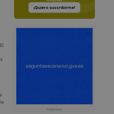
¡Quiero suscribirme!
El
os
a
ía