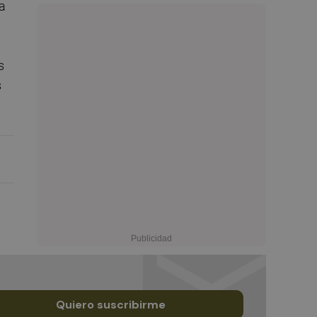
la
s
s
Quiero suscribirme