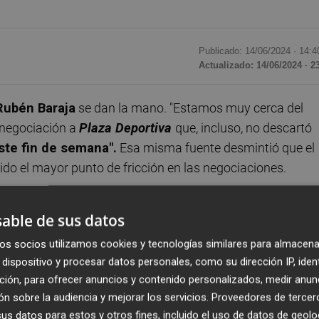
Publicado: 14/06/2024 ·
14:4
Actualizado: 14/06/2024 · 2
Rubén Baraja
se dan la mano. "Estamos muy cerca del
 negociación a
Plaza Deportiva
que, incluso, no descartó
ste fin de semana".
Esa misma fuente desmintió que el
ido el mayor punto de fricción en las negociaciones.
ción del portero Stole Dimitrievski hasta 2026, el Valenci
able de sus datos
al, Rubén Baraja, amplía su contrato, también, hasta el 3
os socios utilizamos cookies y tecnologías similares para almacena
or firmar sólo por una temporada más porque es partidari
dispositivo y procesar datos personales, como su dirección IP, iden
ción, para ofrecer anuncios y contenido personalizados, medir anun
n sobre la audiencia y mejorar los servicios.
Proveedores de tercer
ante este mismo fin de semana la continuidad del
s datos para estos y otros fines, incluido el uso de datos de geolo