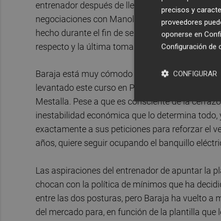
entrenador después de llegar a un acuerdo sobre
precisos y caracte
negociaciones con Manolo García Quilón, agente 
proveedores pueden
hecho durante el fin de semana, lo será a lo lar
oponerse en
Confi
respecto y la última toma de contacto ha sido 
Configuración de 
Baraja está muy cómodo en la ciudad y en el clu
CONFIGURAR
levantado este curso en Paterna. Su propósito es
Mestalla. Pese a que es consciente de la cerrazón
inestabilidad económica que lo determina todo, 
exactamente a sus peticiones para reforzar el ves
años, quiere seguir ocupando el banquillo eléctr
Las aspiraciones del entrenador de apuntar la pl
chocan con la política de mínimos que ha decidid
entre las dos posturas, pero Baraja ha vuelto a m
del mercado para, en función de la plantilla que 