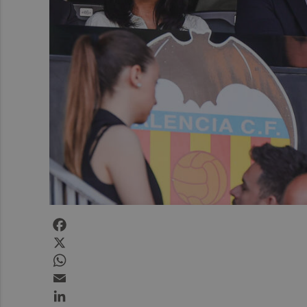
Facebook
X
WhatsApp
Email
LinkedIn